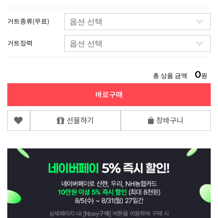
거트종류(무료)
거트장력
0
총 상품 금액
원
바로구매
선물하기
장바구니