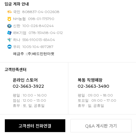
입금 계좌 안내
국민
808837-04-002608
NH농협
098-01-175790
신한
100-026-840244
IBK기업
078-151498-04-012
하나
556-910013-65404
우리
1005-104-697287
예금주 : (주)배드민턴마켓
고객만족센터
온라인 스토어
목동 직영매장
02-3663-3922
02-3663-3490
평일 : 10:00 ~ 16:00
평일 : 09:00 ~ 18:00
점심 : 12:00 ~ 13:00
토요일 : 09:00 ~ 17:00
휴무 : 토, 일, 공휴일
휴무 : 일, 공휴일
고객센터 전화연결
Q&A 게시판 가기