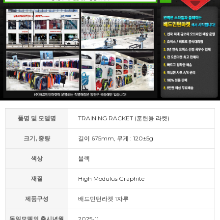
품명 및 모델명
TRAINING RACKET (훈련용 라켓)
크기, 중량
길이 675mm, 무게 : 120±5g
색상
블랙
재질
High Modulus Graphite
제품구성
배드민턴라켓 1자루
동일모델의 출시년월
2025-11