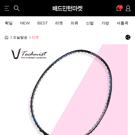
0
확딜
NEW
BEST
라켓
의류
신발
가방
셔틀콕
오늘발송
라켓