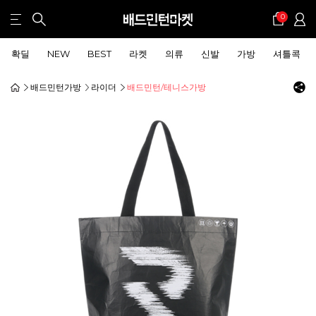
0
확딜
NEW
BEST
라켓
의류
신발
가방
셔틀콕
배드민턴가방
라이더
배드민턴/테니스가방