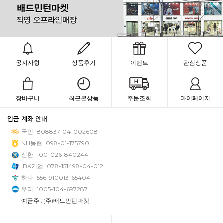
공지사항
상품후기
이벤트
관심상품
장바구니
최근본상품
주문조회
마이페이지
입금 계좌 안내
국민
808837-04-002608
NH농협
098-01-175790
신한
100-026-840244
IBK기업
078-151498-04-012
하나
556-910013-65404
우리
1005-104-697287
예금주 : (주)배드민턴마켓