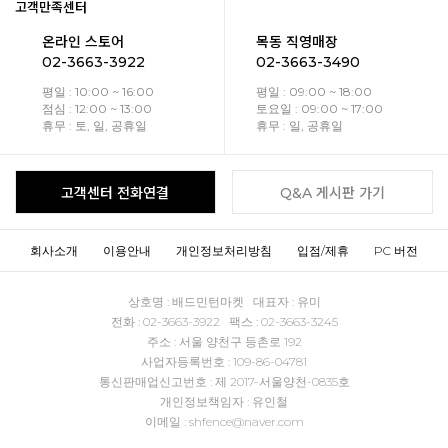
고객만족센터
온라인 스토어
목동 직영매장
02-3663-3922
02-3663-3490
평일 : 10:00 ~ 16:00
평일 : 09:00 ~ 18:00
점심 : 12:00 ~ 13:00
토요일 : 09:00 ~ 17:00
휴무 : 토, 일, 공휴일
휴무 : 일, 공휴일
고객센터 전화연결
Q&A 게시판 가기
회사소개
이용안내
개인정보처리방침
입점/제휴
PC 버전
상호명 : 배드민턴마켓 대표자 : 유미
전화 : 02-3663-3922 팩스 : 02-3663-3245
주소 : 서울 양천구 등촌로 192
사업자등록번호 : 109-86-04781
통신판매업신고번호 : 제 2017-서울양천-0835호
개인정보책임자 : 유인철
이메일 : shfence@naver.com