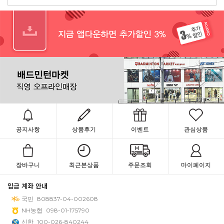
공지사항
상품후기
이벤트
관심상품
장바구니
최근본상품
주문조회
마이페이지
입금 계좌 안내
국민
808837-04-002608
NH농협
098-01-175790
신한
100-026-840244