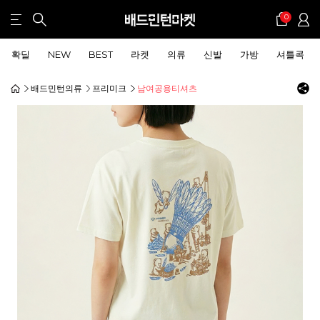
0
확딜
NEW
BEST
라켓
의류
신발
가방
셔틀콕
배드민턴의류
프리미크
남여공용티셔츠