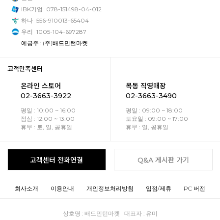
IBK기업
078-151498-04-012
하나
556-910013-65404
우리
1005-104-697287
예금주 : (주)배드민턴마켓
고객만족센터
온라인 스토어
목동 직영매장
02-3663-3922
02-3663-3490
평일 : 10:00 ~ 16:00
평일 : 09:00 ~ 18:00
점심 : 12:00 ~ 13:00
토요일 : 09:00 ~ 17:00
휴무 : 토, 일, 공휴일
휴무 : 일, 공휴일
고객센터 전화연결
Q&A 게시판 가기
회사소개
이용안내
개인정보처리방침
입점/제휴
PC 버전
상호명 : 배드민턴마켓 대표자 : 유미