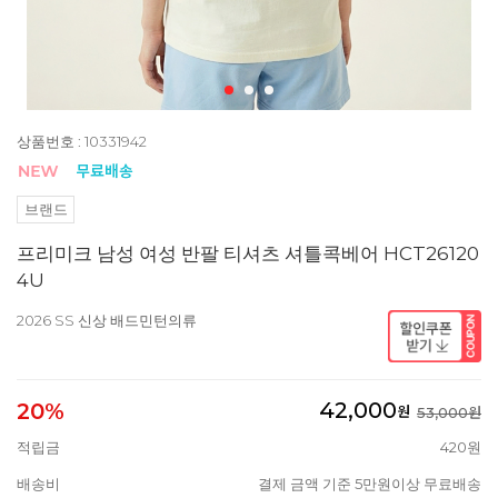
상품번호 : 10331942
브랜드
프리미크 남성 여성 반팔 티셔츠 셔틀콕베어 HCT26120
4U
2026 SS 신상 배드민턴의류
42,000
20%
원
53,000원
적립금
420원
배송비
결제 금액 기준 5만원이상 무료배송