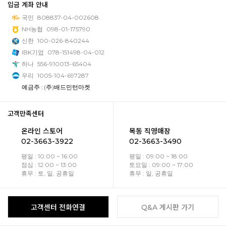
입금 계좌 안내
국민
808837-04-002608
NH농협
098-01-175790
신한
100-026-840244
IBK기업
078-151498-04-012
하나
556-910013-65404
우리
1005-104-697287
예금주 : (주)배드민턴마켓
고객만족센터
온라인 스토어
목동 직영매장
02-3663-3922
02-3663-3490
평일 : 10:00 ~ 16:00
평일 : 09:00 ~ 18:00
점심 : 12:00 ~ 13:00
토요일 : 09:00 ~ 17:00
휴무 : 토, 일, 공휴일
휴무 : 일, 공휴일
고객센터 전화연결
Q&A 게시판 가기