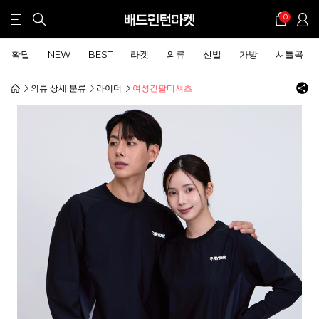
0
확딜
NEW
BEST
라켓
의류
신발
가방
셔틀콕
의류 상세 분류
라이더
여성긴팔티셔츠