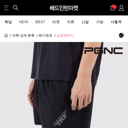
0
확딜
NEW
BEST
라켓
의류
신발
가방
셔틀콕
의류 상세 분류
패기앤코
남성반바지