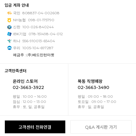
입금 계좌 안내
국민
808837-04-002608
NH농협
098-01-175790
신한
100-026-840244
IBK기업
078-151498-04-012
하나
556-910013-65404
우리
1005-104-697287
예금주 : (주)배드민턴마켓
고객만족센터
온라인 스토어
목동 직영매장
02-3663-3922
02-3663-3490
평일 : 10:00 ~ 16:00
평일 : 09:00 ~ 18:00
점심 : 12:00 ~ 13:00
토요일 : 09:00 ~ 17:00
휴무 : 토, 일, 공휴일
휴무 : 일, 공휴일
고객센터 전화연결
Q&A 게시판 가기