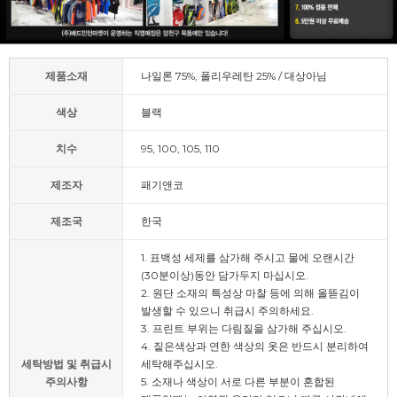
제품소재
나일론 75%, 폴리우레탄 25% / 대상아님
색상
블랙
치수
95, 100, 105, 110
제조자
패기앤코
제조국
한국
1. 표백성 세제를 삼가해 주시고 물에 오랜시간
(30분이상)동안 담가두지 마십시오.
2. 원단 소재의 특성상 마찰 등에 의해 올뜯김이
발생할 수 있으니 취급시 주의하세요.
3. 프린트 부위는 다림질을 삼가해 주십시오.
4. 짙은색상과 연한 색상의 옷은 반드시 분리하여
세탁방법 및 취급시
세탁해주십시오.
주의사항
5. 소재나 색상이 서로 다른 부분이 혼합된