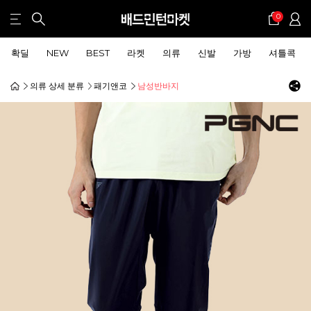
0
확딜
NEW
BEST
라켓
의류
신발
가방
셔틀콕
의류 상세 분류
패기앤코
남성반바지