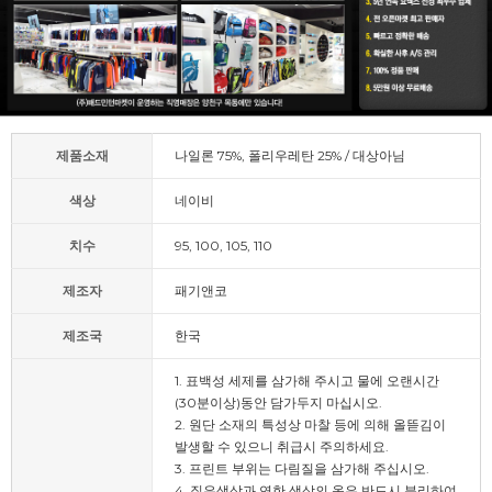
제품소재
나일론 75%, 폴리우레탄 25% / 대상아님
색상
네이비
치수
95, 100, 105, 110
제조자
패기앤코
제조국
한국
1. 표백성 세제를 삼가해 주시고 물에 오랜시간
(30분이상)동안 담가두지 마십시오.
2. 원단 소재의 특성상 마찰 등에 의해 올뜯김이
발생할 수 있으니 취급시 주의하세요.
3. 프린트 부위는 다림질을 삼가해 주십시오.
4. 짙은색상과 연한 색상의 옷은 반드시 분리하여