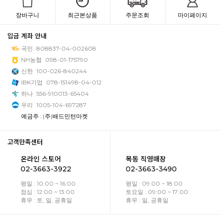
장바구니
최근본상품
주문조회
마이페이지
입금 계좌 안내
국민
808837-04-002608
NH농협
098-01-175790
신한
100-026-840244
IBK기업
078-151498-04-012
하나
556-910013-65404
우리
1005-104-697287
예금주 : (주)배드민턴마켓
고객만족센터
온라인 스토어
목동 직영매장
02-3663-3922
02-3663-3490
평일 : 10:00 ~ 16:00
평일 : 09:00 ~ 18:00
점심 : 12:00 ~ 13:00
토요일 : 09:00 ~ 17:00
휴무 : 토, 일, 공휴일
휴무 : 일, 공휴일