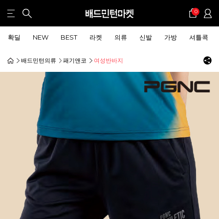
0
확딜
NEW
BEST
라켓
의류
신발
가방
셔틀콕
배드민턴의류
패기앤코
여성반바지