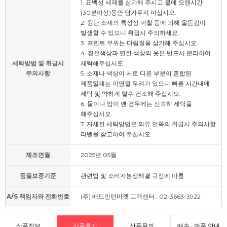
1. 표백성 세제를 삼가해 주시고 물에 오랜시간
(30분이상)동안 담가두지 마십시오.
2. 원단 소재의 특성상 마찰 등에 의해 올뜯김이
발생할 수 있으니 취급시 주의하세요.
3. 프린트 부위는 다림질을 삼가해 주십시오.
4. 짙은색상과 연한 색상의 옷은 반드시 분리하여
세탁방법 및 취급시
세탁해주십시오.
주의사항
5. 소재나 색상이 서로 다른 부분이 혼합된
제품일때는 이염될 우려가 있으니 빠른 시간내에
세탁 및 약하게 탈수 건조해 주십시오.
6. 물이나 땀이 밴 경우에는 신속히 세탁을
해주십시오.
7. 자세한 세탁방법은 의류 안쪽의 취급시 주의사항
라벨을 참고하여 주십시오.
제조연월
2025년 05월
품질보증기준
관련법 및 소비자분쟁해결 규정에 따름
A/S 책임자와 전화번호
(주) 배드민턴마켓 고객센터 : 02-3663-3922
상품정보
상품후기
상품문의
배송 · 반품 안내