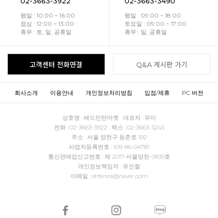
02-3663-3922
02-3663-3490
평일 : 10:00 ~ 16:00
평일 : 09:00 ~ 18:00
점심 : 12:00 ~ 13:00
토요일 : 09:00 ~ 17:00
휴무 : 토, 일, 공휴일
휴무 : 일, 공휴일
고객센터 전화연결
Q&A 게시판 가기
회사소개
이용안내
개인정보처리방침
입점/제휴
PC 버전
상호명 : 배드민턴마켓 대표자 : 유미
전화 : 02-3663-3922 팩스 : 02-3663-3245
주소 : 서울 양천구 등촌로 192
사업자등록번호 : 109-86-04781
통신판매업신고번호 : 제 2017-서울양천-0835호
개인정보책임자 : 유인철
이메일 : shfence@naver.com