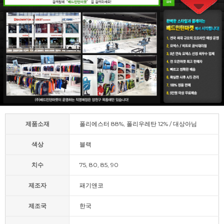
제품소재
폴리에스터 88%, 폴리우레탄 12% / 대상아님
색상
블랙
치수
75, 80, 85, 90
제조자
패기앤코
제조국
한국