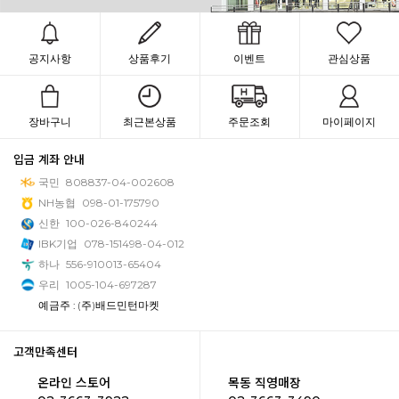
공지사항
상품후기
이벤트
관심상품
장바구니
최근본상품
주문조회
마이페이지
입금 계좌 안내
국민
808837-04-002608
NH농협
098-01-175790
신한
100-026-840244
IBK기업
078-151498-04-012
하나
556-910013-65404
우리
1005-104-697287
예금주 : (주)배드민턴마켓
고객만족센터
온라인 스토어
목동 직영매장