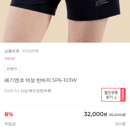
상품번호 : 10332918
브랜드
패기앤코 여성 반바지 SP6-103W
2026 SS 신상 배드민턴의류
32,000
8%
원
35,000원
적립금
320원