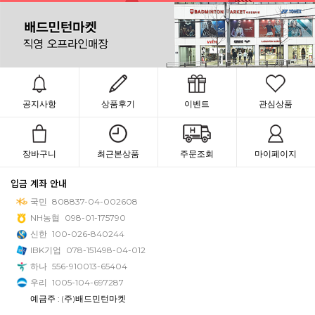
공지사항
상품후기
이벤트
관심상품
장바구니
최근본상품
주문조회
마이페이지
입금 계좌 안내
국민
808837-04-002608
NH농협
098-01-175790
신한
100-026-840244
IBK기업
078-151498-04-012
하나
556-910013-65404
우리
1005-104-697287
예금주 : (주)배드민턴마켓