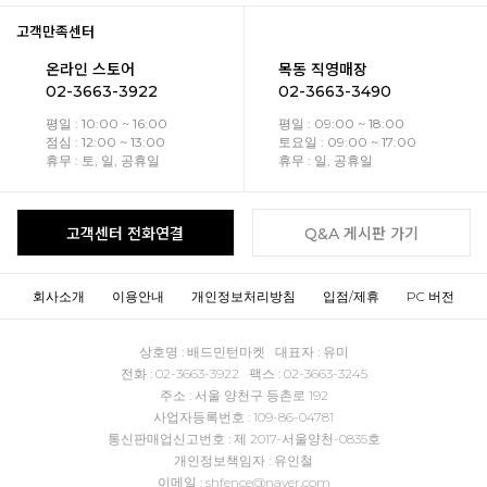
고객만족센터
온라인 스토어
목동 직영매장
02-3663-3922
02-3663-3490
평일 : 10:00 ~ 16:00
평일 : 09:00 ~ 18:00
점심 : 12:00 ~ 13:00
토요일 : 09:00 ~ 17:00
휴무 : 토, 일, 공휴일
휴무 : 일, 공휴일
고객센터 전화연결
Q&A 게시판 가기
회사소개
이용안내
개인정보처리방침
입점/제휴
PC 버전
상호명 : 배드민턴마켓 대표자 : 유미
전화 : 02-3663-3922 팩스 : 02-3663-3245
주소 : 서울 양천구 등촌로 192
사업자등록번호 : 109-86-04781
통신판매업신고번호 : 제 2017-서울양천-0835호
개인정보책임자 : 유인철
이메일 : shfence@naver.com