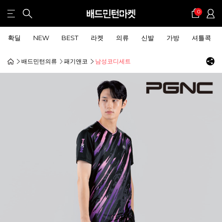
0
확딜
NEW
BEST
라켓
의류
신발
가방
셔틀콕
배드민턴의류
패기앤코
남성코디세트