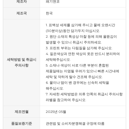
제조자
패기앤코
제조국
한국
1. 표백성 세제를 삼가해 주시고 물에 오랜시간
(30분이상)동안 담가두지 마십시오.
2. 원단 소재의 특성상 마찰 등에 의해 올뜯김이
발생할 수 있으니 취급시 주의하세요.
3. 프린트 부위는 다림질을 삼가해 주십시오.
4. 짙은색상과 연한 색상의 옷은 반드시 분리하여
세탁방법 및 취급시
세탁해주십시오.
주의사항
5. 소재나 색상이 서로 다른 부분이 혼합된
제품일때는 이염될 우려가 있으니 빠른 시간내에
세탁 및 약하게 탈수 건조해 주십시오.
6. 물이나 땀이 밴 경우에는 신속히 세탁을
해주십시오.
7. 자세한 세탁방법은 의류 안쪽의 취급시 주의사항
라벨을 참고하여 주십시오.
제조연월
2025년 05월
품질보증기준
관련법 및 소비자분쟁해결 규정에 따름