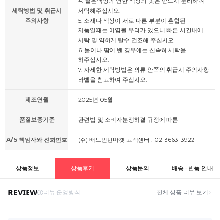
4. 짙은색상과 연한 색상의 옷은 반드시 분리하여
세탁방법 및 취급시
세탁해주십시오.
주의사항
5. 소재나 색상이 서로 다른 부분이 혼합된
제품일때는 이염될 우려가 있으니 빠른 시간내에
세탁 및 약하게 탈수 건조해 주십시오.
6. 물이나 땀이 밴 경우에는 신속히 세탁을
해주십시오.
7. 자세한 세탁방법은 의류 안쪽의 취급시 주의사항
라벨을 참고하여 주십시오.
제조연월
2025년 05월
품질보증기준
관련법 및 소비자분쟁해결 규정에 따름
A/S 책임자와 전화번호
(주) 배드민턴마켓 고객센터 : 02-3663-3922
상품정보
상품후기
상품문의
배송 · 반품 안내