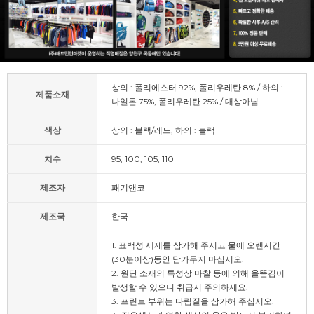
상의 : 폴리에스터 92%, 폴리우레탄 8% / 하의 :
제품소재
나일론 75%, 폴리우레탄 25% / 대상아님
색상
상의 : 블랙/레드, 하의 : 블랙
치수
95, 100, 105, 110
제조자
패기앤코
제조국
한국
1. 표백성 세제를 삼가해 주시고 물에 오랜시간
(30분이상)동안 담가두지 마십시오.
2. 원단 소재의 특성상 마찰 등에 의해 올뜯김이
발생할 수 있으니 취급시 주의하세요.
3. 프린트 부위는 다림질을 삼가해 주십시오.