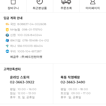
장바구니
최근본상품
주문조회
마이페이지
입금 계좌 안내
국민
808837-04-002608
NH농협
098-01-175790
신한
100-026-840244
IBK기업
078-151498-04-012
하나
556-910013-65404
우리
1005-104-697287
예금주 : (주)배드민턴마켓
고객만족센터
온라인 스토어
목동 직영매장
02-3663-3922
02-3663-3490
평일 : 10:00 ~ 16:00
평일 : 09:00 ~ 18:00
점심 : 12:00 ~ 13:00
토요일 : 09:00 ~ 17:00
휴무 : 토, 일, 공휴일
휴무 : 일, 공휴일