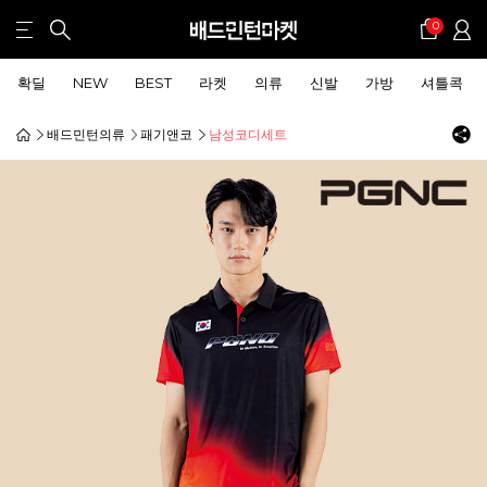
0
확딜
NEW
BEST
라켓
의류
신발
가방
셔틀콕
배드민턴의류
패기앤코
남성코디세트