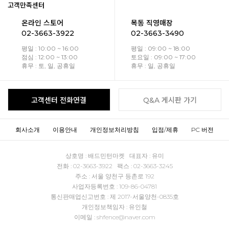
고객만족센터
온라인 스토어
목동 직영매장
02-3663-3922
02-3663-3490
평일 : 10:00 ~ 16:00
평일 : 09:00 ~ 18:00
점심 : 12:00 ~ 13:00
토요일 : 09:00 ~ 17:00
휴무 : 토, 일, 공휴일
휴무 : 일, 공휴일
고객센터 전화연결
Q&A 게시판 가기
회사소개
이용안내
개인정보처리방침
입점/제휴
PC 버전
상호명 : 배드민턴마켓 대표자 : 유미
전화 : 02-3663-3922 팩스 : 02-3663-3245
주소 : 서울 양천구 등촌로 192
사업자등록번호 : 109-86-04781
통신판매업신고번호 : 제 2017-서울양천-0835호
개인정보책임자 : 유인철
이메일 : shfence@naver.com