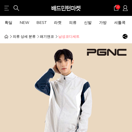
0
확딜
NEW
BEST
라켓
의류
신발
가방
셔틀콕
의류 상세 분류
패기앤코
남성코디세트