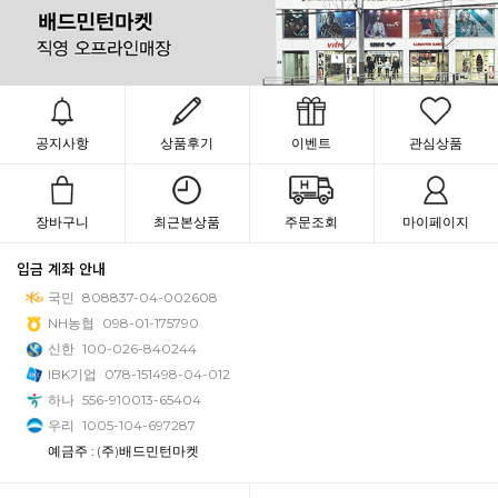
공지사항
상품후기
이벤트
관심상품
장바구니
최근본상품
주문조회
마이페이지
입금 계좌 안내
국민
808837-04-002608
NH농협
098-01-175790
신한
100-026-840244
IBK기업
078-151498-04-012
하나
556-910013-65404
우리
1005-104-697287
예금주 : (주)배드민턴마켓