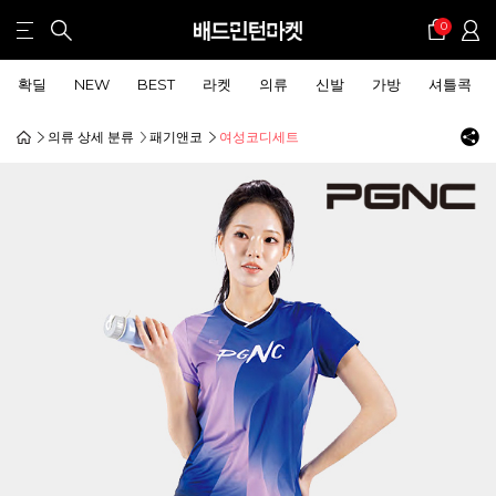
0
확딜
NEW
BEST
라켓
의류
신발
가방
셔틀콕
의류 상세 분류
패기앤코
여성코디세트