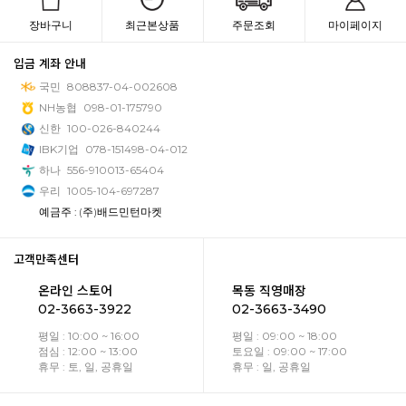
장바구니
최근본상품
주문조회
마이페이지
입금 계좌 안내
국민
808837-04-002608
NH농협
098-01-175790
신한
100-026-840244
IBK기업
078-151498-04-012
하나
556-910013-65404
우리
1005-104-697287
예금주 : (주)배드민턴마켓
고객만족센터
온라인 스토어
목동 직영매장
02-3663-3922
02-3663-3490
평일 : 10:00 ~ 16:00
평일 : 09:00 ~ 18:00
점심 : 12:00 ~ 13:00
토요일 : 09:00 ~ 17:00
휴무 : 토, 일, 공휴일
휴무 : 일, 공휴일