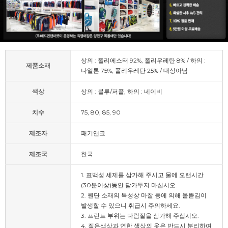
상의 : 폴리에스터 92%, 폴리우레탄 8% / 하의 :
제품소재
나일론 75%, 폴리우레탄 25% / 대상아님
색상
상의 : 블루/퍼플, 하의 : 네이비
치수
75, 80, 85, 90
제조자
패기앤코
제조국
한국
1. 표백성 세제를 삼가해 주시고 물에 오랜시간
(30분이상)동안 담가두지 마십시오.
2. 원단 소재의 특성상 마찰 등에 의해 올뜯김이
발생할 수 있으니 취급시 주의하세요.
3. 프린트 부위는 다림질을 삼가해 주십시오.
4. 짙은색상과 연한 색상의 옷은 반드시 분리하여