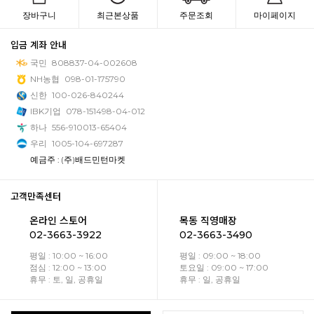
장바구니
최근본상품
주문조회
마이페이지
입금 계좌 안내
국민
808837-04-002608
NH농협
098-01-175790
신한
100-026-840244
IBK기업
078-151498-04-012
하나
556-910013-65404
우리
1005-104-697287
예금주 : (주)배드민턴마켓
고객만족센터
온라인 스토어
목동 직영매장
02-3663-3922
02-3663-3490
평일 : 10:00 ~ 16:00
평일 : 09:00 ~ 18:00
점심 : 12:00 ~ 13:00
토요일 : 09:00 ~ 17:00
휴무 : 토, 일, 공휴일
휴무 : 일, 공휴일