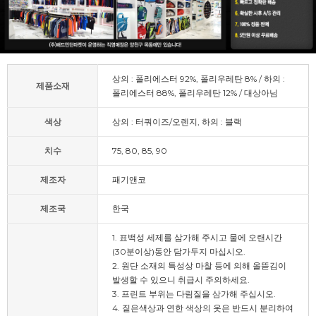
상의 : 폴리에스터 92%, 폴리우레탄 8% / 하의 :
제품소재
폴리에스터 88%, 폴리우레탄 12% / 대상아님
색상
상의 : 터쿼이즈/오렌지, 하의 : 블랙
치수
75, 80, 85, 90
제조자
패기앤코
제조국
한국
1. 표백성 세제를 삼가해 주시고 물에 오랜시간
(30분이상)동안 담가두지 마십시오.
2. 원단 소재의 특성상 마찰 등에 의해 올뜯김이
발생할 수 있으니 취급시 주의하세요.
3. 프린트 부위는 다림질을 삼가해 주십시오.
4. 짙은색상과 연한 색상의 옷은 반드시 분리하여