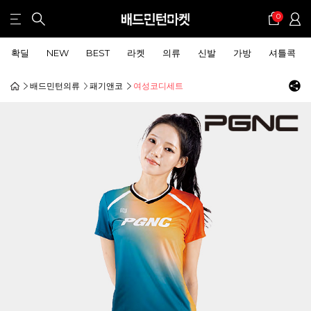
0
확딜
NEW
BEST
라켓
의류
신발
가방
셔틀콕
배드민턴의류
패기앤코
여성코디세트