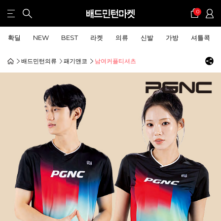
0
확딜
NEW
BEST
라켓
의류
신발
가방
셔틀콕
배드민턴의류
패기앤코
남여커플티셔츠