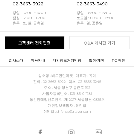
02-3663-3922
02-3663-3490
평일 : 10:00 ~ 16:00
평일 : 09:00 ~ 18:00
점심 : 12:00 ~ 13:00
토요일 : 09:00 ~ 17:00
휴무 : 토, 일, 공휴일
휴무 : 일, 공휴일
고객센터 전화연결
Q&A 게시판 가기
회사소개
이용안내
개인정보처리방침
입점/제휴
PC 버전
상호명 : 배드민턴마켓 대표자 : 유미
전화 : 02-3663-3922 팩스 : 02-3663-3245
주소 : 서울 양천구 등촌로 192
사업자등록번호 : 109-86-04781
통신판매업신고번호 : 제 2017-서울양천-0835호
개인정보책임자 : 유인철
이메일 : shfence@naver.com