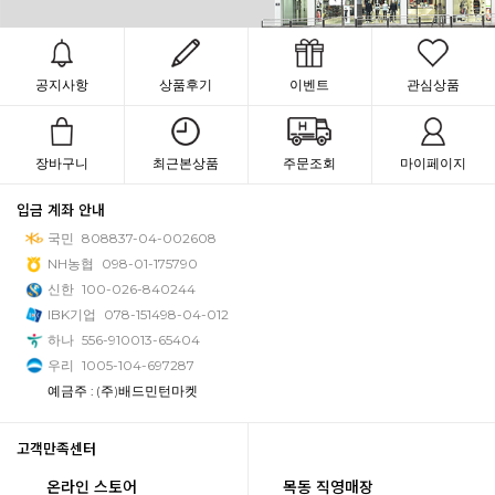
공지사항
상품후기
이벤트
관심상품
장바구니
최근본상품
주문조회
마이페이지
입금 계좌 안내
국민
808837-04-002608
NH농협
098-01-175790
신한
100-026-840244
IBK기업
078-151498-04-012
하나
556-910013-65404
우리
1005-104-697287
예금주 : (주)배드민턴마켓
고객만족센터
온라인 스토어
목동 직영매장