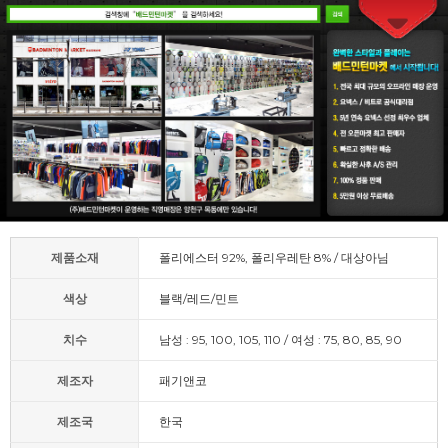
제품소재
폴리에스터 92%, 폴리우레탄 8% / 대상아님
색상
블랙/레드/민트
치수
남성 : 95, 100, 105, 110 / 여성 : 75, 80, 85, 90
제조자
패기앤코
제조국
한국