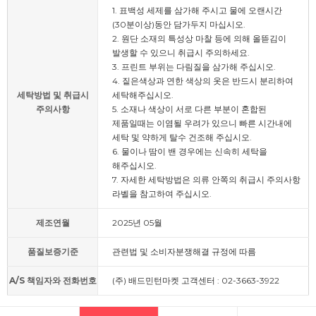
1. 표백성 세제를 삼가해 주시고 물에 오랜시간
(30분이상)동안 담가두지 마십시오.
2. 원단 소재의 특성상 마찰 등에 의해 올뜯김이
발생할 수 있으니 취급시 주의하세요.
3. 프린트 부위는 다림질을 삼가해 주십시오.
4. 짙은색상과 연한 색상의 옷은 반드시 분리하여
세탁방법 및 취급시
세탁해주십시오.
주의사항
5. 소재나 색상이 서로 다른 부분이 혼합된
제품일때는 이염될 우려가 있으니 빠른 시간내에
세탁 및 약하게 탈수 건조해 주십시오.
6. 물이나 땀이 밴 경우에는 신속히 세탁을
해주십시오.
7. 자세한 세탁방법은 의류 안쪽의 취급시 주의사항
라벨을 참고하여 주십시오.
제조연월
2025년 05월
품질보증기준
관련법 및 소비자분쟁해결 규정에 따름
A/S 책임자와 전화번호
(주) 배드민턴마켓 고객센터 : 02-3663-3922