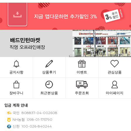
공지사항
상품후기
이벤트
관심상품
장바구니
최근본상품
주문조회
마이페이지
입금 계좌 안내
국민
808837-04-002608
NH농협
098-01-175790
신한
100-026-840244