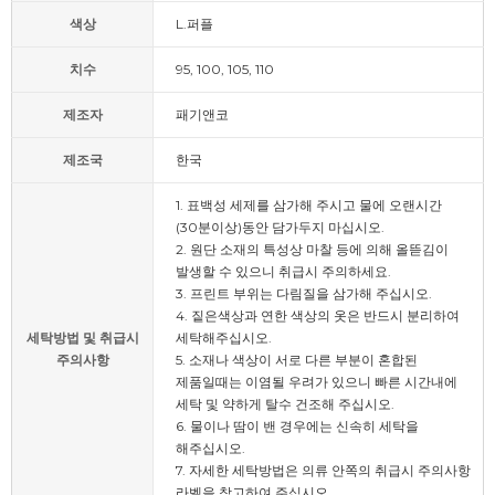
색상
L.퍼플
치수
95, 100, 105, 110
제조자
패기앤코
제조국
한국
1. 표백성 세제를 삼가해 주시고 물에 오랜시간
(30분이상)동안 담가두지 마십시오.
2. 원단 소재의 특성상 마찰 등에 의해 올뜯김이
발생할 수 있으니 취급시 주의하세요.
3. 프린트 부위는 다림질을 삼가해 주십시오.
4. 짙은색상과 연한 색상의 옷은 반드시 분리하여
세탁방법 및 취급시
세탁해주십시오.
주의사항
5. 소재나 색상이 서로 다른 부분이 혼합된
제품일때는 이염될 우려가 있으니 빠른 시간내에
세탁 및 약하게 탈수 건조해 주십시오.
6. 물이나 땀이 밴 경우에는 신속히 세탁을
해주십시오.
7. 자세한 세탁방법은 의류 안쪽의 취급시 주의사항
라벨을 참고하여 주십시오.