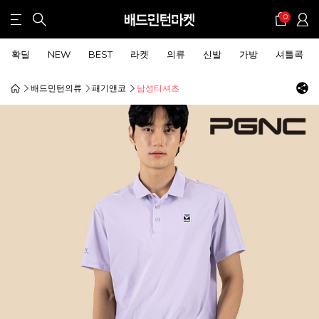
0
확딜
NEW
BEST
라켓
의류
신발
가방
셔틀콕
배드민턴의류
패기앤코
남성티셔츠