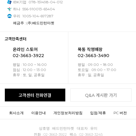
IBK기업
078-151498-04-012
하나
556-910013-65404
우리
1005-104-697287
예금주 : (주)배드민턴마켓
고객만족센터
온라인 스토어
목동 직영매장
02-3663-3922
02-3663-3490
평일 : 10:00 ~ 16:00
평일 : 09:00 ~ 18:00
점심 : 12:00 ~ 13:00
토요일 : 09:00 ~ 17:00
휴무 : 토, 일, 공휴일
휴무 : 일, 공휴일
고객센터 전화연결
Q&A 게시판 가기
회사소개
이용안내
개인정보처리방침
입점/제휴
PC 버전
상호명 : 배드민턴마켓 대표자 : 유미
전화 : 02-3663-3922 팩스 : 02-3663-3245