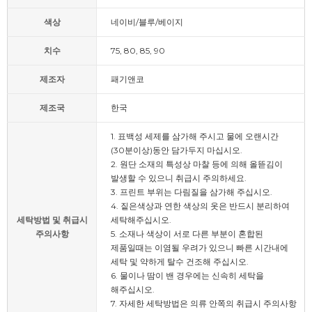
색상
네이비/블루/베이지
치수
75, 80, 85, 90
제조자
패기앤코
제조국
한국
1. 표백성 세제를 삼가해 주시고 물에 오랜시간
(30분이상)동안 담가두지 마십시오.
2. 원단 소재의 특성상 마찰 등에 의해 올뜯김이
발생할 수 있으니 취급시 주의하세요.
3. 프린트 부위는 다림질을 삼가해 주십시오.
4. 짙은색상과 연한 색상의 옷은 반드시 분리하여
세탁방법 및 취급시
세탁해주십시오.
주의사항
5. 소재나 색상이 서로 다른 부분이 혼합된
제품일때는 이염될 우려가 있으니 빠른 시간내에
세탁 및 약하게 탈수 건조해 주십시오.
6. 물이나 땀이 밴 경우에는 신속히 세탁을
해주십시오.
7. 자세한 세탁방법은 의류 안쪽의 취급시 주의사항