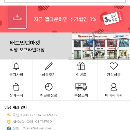
공지사항
상품후기
이벤트
관심상품
장바구니
최근본상품
주문조회
마이페이지
입금 계좌 안내
국민
808837-04-002608
NH농협
098-01-175790
신한
100-026-840244