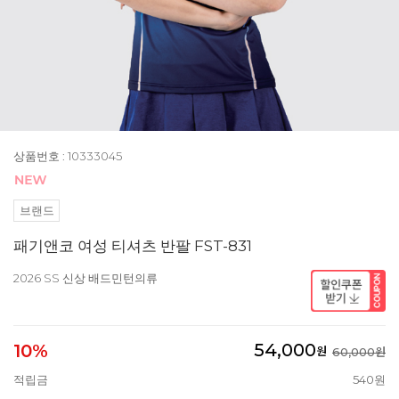
상품번호 : 10333045
브랜드
패기앤코 여성 티셔츠 반팔 FST-831
2026 SS 신상 배드민턴의류
54,000
10%
원
60,000원
적립금
540원