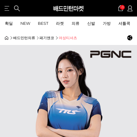
0
확딜
NEW
BEST
라켓
의류
신발
가방
셔틀콕
배드민턴의류
패기앤코
여성티셔츠