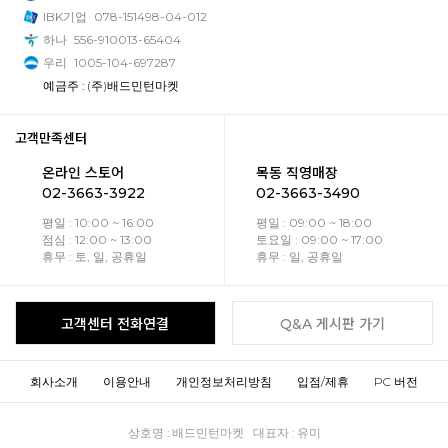
IBK기업
078-151498-04-012
하나
556-910013-65404
우리
1005-104-697287
예금주 : (주)배드민턴마켓
고객만족센터
온라인 스토어
목동 직영매장
02-3663-3922
02-3663-3490
평일 : 10:00 ~ 16:00
평일 : 09:00 ~ 18:00
점심 : 12:00 ~ 13:00
토요일 : 09:00 ~ 17:00
휴무 : 토, 일, 공휴일
휴무 : 일, 공휴일
고객센터 전화연결
Q&A 게시판 가기
회사소개
이용안내
개인정보처리방침
입점/제휴
PC 버전
상호명 : 배드민턴마켓 대표자 : 유미