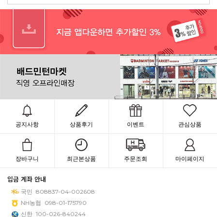
공지사항
상품후기
이벤트
관심상품
장바구니
최근본상품
주문조회
마이페이지
입금 계좌 안내
국민
808837-04-002608
NH농협
098-01-175790
신한
100-026-840244