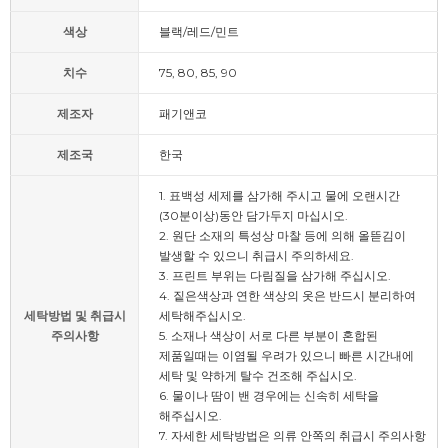
색상
블랙/레드/민트
치수
75, 80, 85, 90
제조자
패기앤코
제조국
한국
1. 표백성 세제를 삼가해 주시고 물에 오랜시간
(30분이상)동안 담가두지 마십시오.
2. 원단 소재의 특성상 마찰 등에 의해 올뜯김이
발생할 수 있으니 취급시 주의하세요.
3. 프린트 부위는 다림질을 삼가해 주십시오.
4. 짙은색상과 연한 색상의 옷은 반드시 분리하여
세탁방법 및 취급시
세탁해주십시오.
주의사항
5. 소재나 색상이 서로 다른 부분이 혼합된
제품일때는 이염될 우려가 있으니 빠른 시간내에
세탁 및 약하게 탈수 건조해 주십시오.
6. 물이나 땀이 밴 경우에는 신속히 세탁을
해주십시오.
7. 자세한 세탁방법은 의류 안쪽의 취급시 주의사항