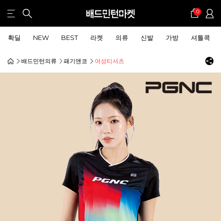
0
확딜
NEW
BEST
라켓
의류
신발
가방
셔틀콕
배드민턴의류
패기앤코
여성티셔츠