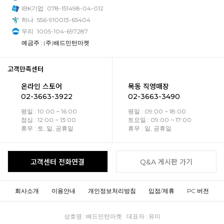
IBK기업
078-151498-04-012
하나
556-910013-65404
우리
1005-104-697287
예금주 : (주)배드민턴마켓
고객만족센터
온라인 스토어
목동 직영매장
02-3663-3922
02-3663-3490
평일 : 10:00 ~ 16:00
평일 : 09:00 ~ 18:00
점심 : 12:00 ~ 13:00
토요일 : 09:00 ~ 17:00
휴무 : 토, 일, 공휴일
휴무 : 일, 공휴일
고객센터 전화연결
Q&A 게시판 가기
회사소개
이용안내
개인정보처리방침
입점/제휴
PC 버전
상호명 : 배드민턴마켓 대표자 : 유미