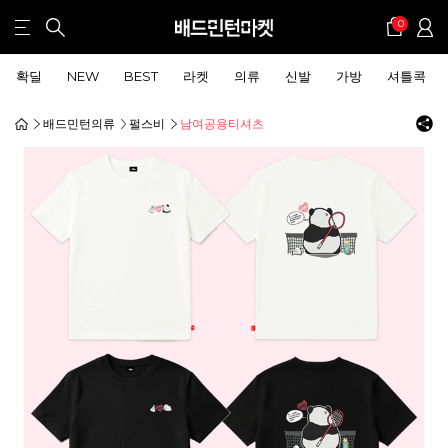
0
확딜
NEW
BEST
라켓
의류
신발
가방
셔틀콕
배드민턴의류
펄스비
남여공용티셔츠