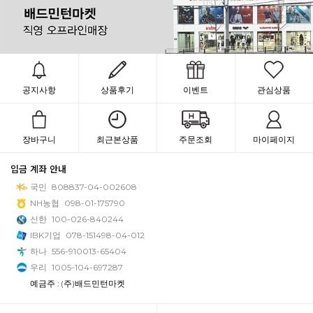
공지사항
상품후기
이벤트
관심상품
장바구니
최근본상품
주문조회
마이페이지
입금 계좌 안내
국민
808837-04-002608
NH농협
098-01-175790
신한
100-026-840244
IBK기업
078-151498-04-012
하나
556-910013-65404
우리
1005-104-697287
예금주 : (주)배드민턴마켓