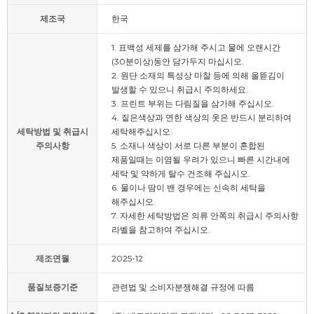
제조국
한국
1. 표백성 세제를 삼가해 주시고 물에 오랜시간
(30분이상)동안 담가두지 마십시오.
2. 원단 소재의 특성상 마찰 등에 의해 올뜯김이
발생할 수 있으니 취급시 주의하세요.
3. 프린트 부위는 다림질을 삼가해 주십시오.
4. 짙은색상과 연한 색상의 옷은 반드시 분리하여
세탁방법 및 취급시
세탁해주십시오.
주의사항
5. 소재나 색상이 서로 다른 부분이 혼합된
제품일때는 이염될 우려가 있으니 빠른 시간내에
세탁 및 약하게 탈수 건조해 주십시오.
6. 물이나 땀이 밴 경우에는 신속히 세탁을
해주십시오.
7. 자세한 세탁방법은 의류 안쪽의 취급시 주의사항
라벨을 참고하여 주십시오.
제조연월
2025-12
품질보증기준
관련법 및 소비자분쟁해결 규정에 따름