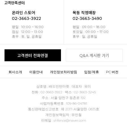
고객만족센터
온라인 스토어
목동 직영매장
02-3663-3922
02-3663-3490
평일 : 10:00 ~ 16:00
평일 : 09:00 ~ 18:00
점심 : 12:00 ~ 13:00
토요일 : 09:00 ~ 17:00
휴무 : 토, 일, 공휴일
휴무 : 일, 공휴일
고객센터 전화연결
Q&A 게시판 가기
회사소개
이용안내
개인정보처리방침
입점/제휴
PC 버전
상호명 : 배드민턴마켓 대표자 : 유미
전화 : 02-3663-3922 팩스 : 02-3663-3245
주소 : 서울 양천구 등촌로 192
사업자등록번호 : 109-86-04781
통신판매업신고번호 : 제 2017-서울양천-0835호
개인정보책임자 : 유인철
이메일 : shfence@naver.com