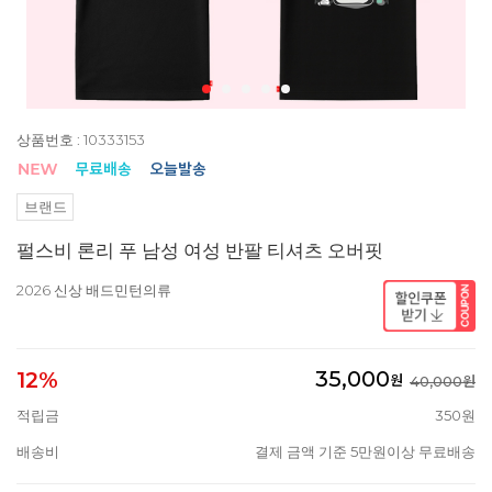
상품번호 : 10333153
브랜드
펄스비 론리 푸 남성 여성 반팔 티셔츠 오버핏
2026 신상 배드민턴의류
35,000
12%
원
40,000원
적립금
350원
배송비
결제 금액 기준 5만원이상 무료배송