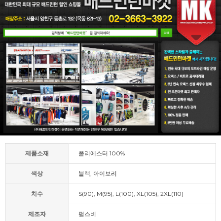
제품소재
폴리에스터 100%
색상
블랙, 아이보리
치수
S(90), M(95), L(100), XL(105), 2XL(110)
제조자
펄스비