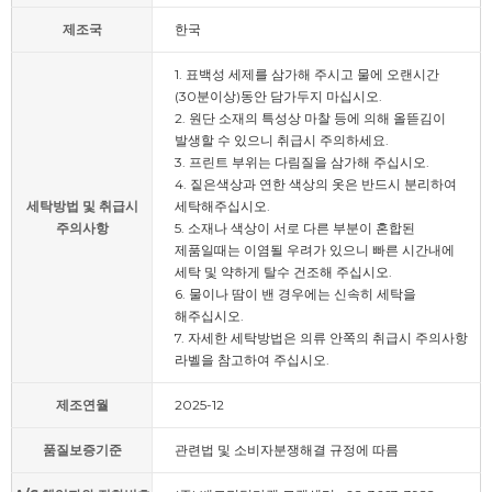
제조국
한국
1. 표백성 세제를 삼가해 주시고 물에 오랜시간
(30분이상)동안 담가두지 마십시오.
2. 원단 소재의 특성상 마찰 등에 의해 올뜯김이
발생할 수 있으니 취급시 주의하세요.
3. 프린트 부위는 다림질을 삼가해 주십시오.
4. 짙은색상과 연한 색상의 옷은 반드시 분리하여
세탁방법 및 취급시
세탁해주십시오.
주의사항
5. 소재나 색상이 서로 다른 부분이 혼합된
제품일때는 이염될 우려가 있으니 빠른 시간내에
세탁 및 약하게 탈수 건조해 주십시오.
6. 물이나 땀이 밴 경우에는 신속히 세탁을
해주십시오.
7. 자세한 세탁방법은 의류 안쪽의 취급시 주의사항
라벨을 참고하여 주십시오.
제조연월
2025-12
품질보증기준
관련법 및 소비자분쟁해결 규정에 따름