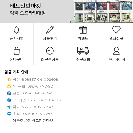
공지사항
상품후기
이벤트
관심상품
장바구니
최근본상품
주문조회
마이페이지
입금 계좌 안내
국민
808837-04-002608
NH농협
098-01-175790
신한
100-026-840244
IBK기업
078-151498-04-012
하나
556-910013-65404
우리
1005-104-697287
예금주 : (주)배드민턴마켓