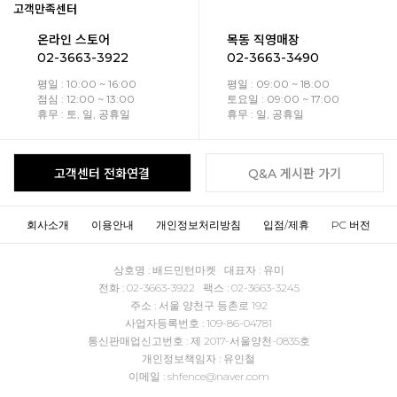
고객만족센터
온라인 스토어
목동 직영매장
02-3663-3922
02-3663-3490
평일 : 10:00 ~ 16:00
평일 : 09:00 ~ 18:00
점심 : 12:00 ~ 13:00
토요일 : 09:00 ~ 17:00
휴무 : 토, 일, 공휴일
휴무 : 일, 공휴일
고객센터 전화연결
Q&A 게시판 가기
회사소개
이용안내
개인정보처리방침
입점/제휴
PC 버전
상호명 : 배드민턴마켓 대표자 : 유미
전화 : 02-3663-3922 팩스 : 02-3663-3245
주소 : 서울 양천구 등촌로 192
사업자등록번호 : 109-86-04781
통신판매업신고번호 : 제 2017-서울양천-0835호
개인정보책임자 : 유인철
이메일 : shfence@naver.com