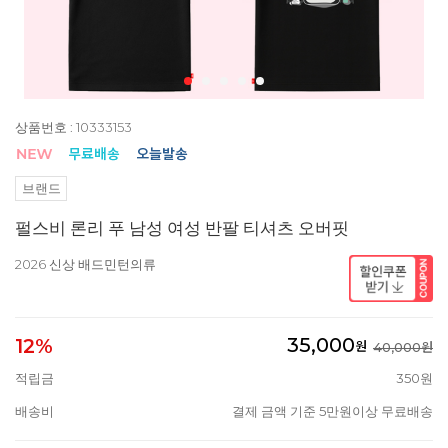
상품번호 : 10333153
브랜드
펄스비 론리 푸 남성 여성 반팔 티셔츠 오버핏
2026 신상 배드민턴의류
35,000
12%
원
40,000원
적립금
350원
배송비
결제 금액 기준 5만원이상 무료배송