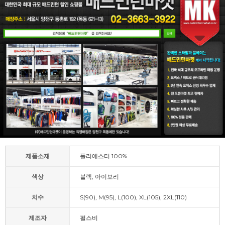
제품소재
폴리에스터 100%
색상
블랙, 아이보리
치수
S(90), M(95), L(100), XL(105), 2XL(110)
제조자
펄스비