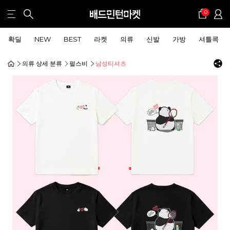
0
확딜
NEW
BEST
라켓
의류
신발
가방
셔틀콕
의류 상세 분류
펄스비
남성티셔츠