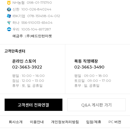
NH농협
098-01-175790
신한
100-026-840244
IBK기업
078-151498-04-012
하나
556-910013-65404
우리
1005-104-697287
예금주 : (주)배드민턴마켓
고객만족센터
온라인 스토어
목동 직영매장
02-3663-3922
02-3663-3490
평일 : 10:00 ~ 16:00
평일 : 09:00 ~ 18:00
점심 : 12:00 ~ 13:00
토요일 : 09:00 ~ 17:00
휴무 : 토, 일, 공휴일
휴무 : 일, 공휴일
고객센터 전화연결
Q&A 게시판 가기
회사소개
이용안내
개인정보처리방침
입점/제휴
PC 버전