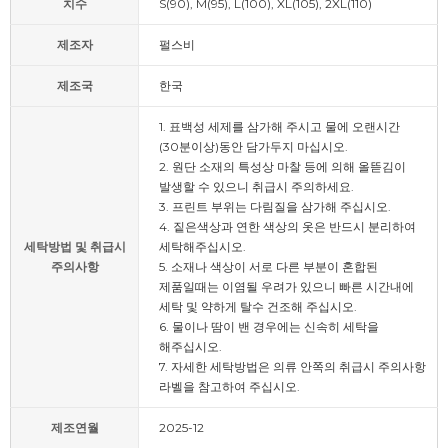
치수
S(90), M(95), L(100), XL(105), 2XL(110)
제조자
펄스비
제조국
한국
1. 표백성 세제를 삼가해 주시고 물에 오랜시간
(30분이상)동안 담가두지 마십시오.
2. 원단 소재의 특성상 마찰 등에 의해 올뜯김이
발생할 수 있으니 취급시 주의하세요.
3. 프린트 부위는 다림질을 삼가해 주십시오.
4. 짙은색상과 연한 색상의 옷은 반드시 분리하여
세탁방법 및 취급시
세탁해주십시오.
주의사항
5. 소재나 색상이 서로 다른 부분이 혼합된
제품일때는 이염될 우려가 있으니 빠른 시간내에
세탁 및 약하게 탈수 건조해 주십시오.
6. 물이나 땀이 밴 경우에는 신속히 세탁을
해주십시오.
7. 자세한 세탁방법은 의류 안쪽의 취급시 주의사항
라벨을 참고하여 주십시오.
제조연월
2025-12