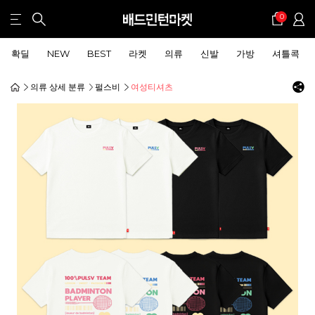
0
확딜
NEW
BEST
라켓
의류
신발
가방
셔틀콕
의류 상세 분류
펄스비
여성티셔츠