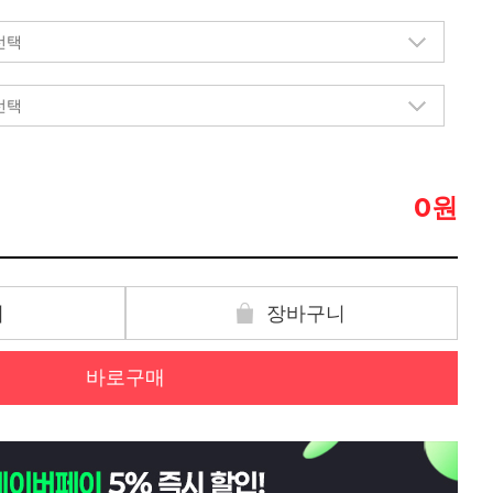
원
0
기
장바구니
바로구매