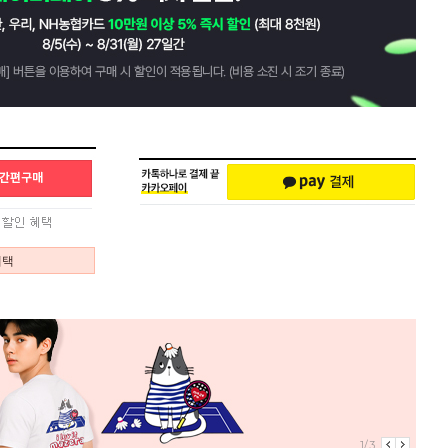
혜택
1/3