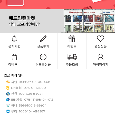
공지사항
상품후기
이벤트
관심상품
장바구니
최근본상품
주문조회
마이페이지
입금 계좌 안내
국민
808837-04-002608
NH농협
098-01-175790
신한
100-026-840244
IBK기업
078-151498-04-012
하나
556-910013-65404
우리
1005-104-697287