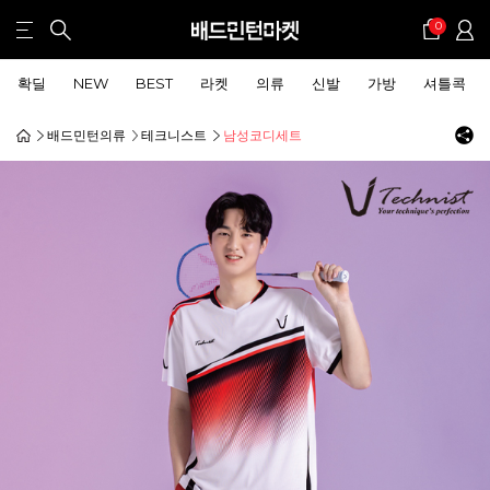
0
확딜
NEW
BEST
라켓
의류
신발
가방
셔틀콕
배드민턴의류
테크니스트
남성코디세트