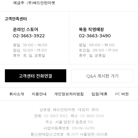
예금주 : (주)배드민턴마켓
고객만족센터
온라인 스토어
목동 직영매장
02-3663-3922
02-3663-3490
평일 : 10:00 ~ 16:00
평일 : 09:00 ~ 18:00
점심 : 12:00 ~ 13:00
토요일 : 09:00 ~ 17:00
휴무 : 토, 일, 공휴일
휴무 : 일, 공휴일
고객센터 전화연결
Q&A 게시판 가기
회사소개
이용안내
개인정보처리방침
입점/제휴
PC 버전
상호명 : 배드민턴마켓 대표자 : 유미
전화 : 02-3663-3922 팩스 : 02-3663-3245
주소 : 서울 양천구 등촌로 192
사업자등록번호 : 109-86-04781
통신판매업신고번호 : 제 2017-서울양천-0835호