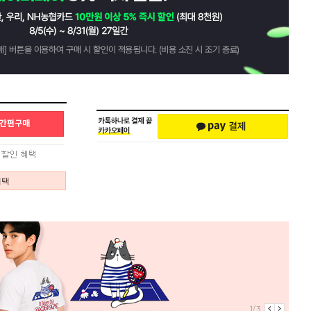
혜택
1/3