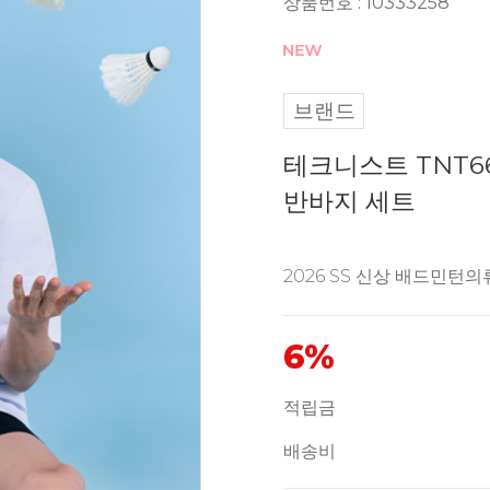
상품번호 : 10333258
브랜드
테크니스트 TNT66
반바지 세트
2026 SS 신상 배드민턴의
6%
적립금
배송비