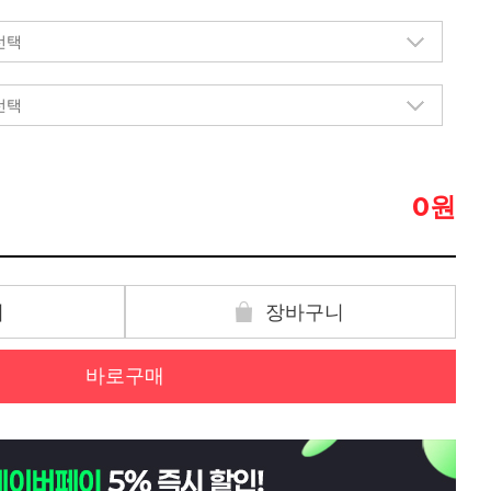
원
0
기
장바구니
바로구매