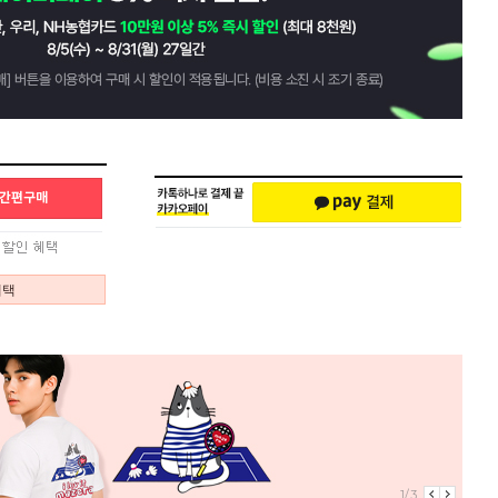
혜택
1/3