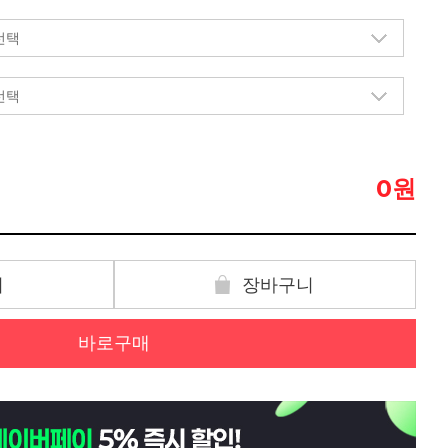
원
0
기
장바구니
바로구매