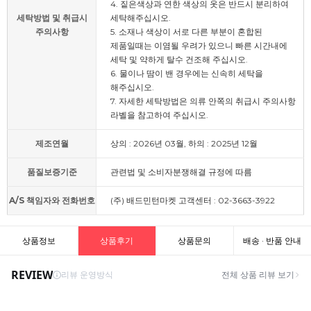
4. 짙은색상과 연한 색상의 옷은 반드시 분리하여
세탁방법 및 취급시
세탁해주십시오.
주의사항
5. 소재나 색상이 서로 다른 부분이 혼합된
제품일때는 이염될 우려가 있으니 빠른 시간내에
세탁 및 약하게 탈수 건조해 주십시오.
6. 물이나 땀이 밴 경우에는 신속히 세탁을
해주십시오.
7. 자세한 세탁방법은 의류 안쪽의 취급시 주의사항
라벨을 참고하여 주십시오.
제조연월
상의 : 2026년 03월, 하의 : 2025년 12월
품질보증기준
관련법 및 소비자분쟁해결 규정에 따름
A/S 책임자와 전화번호
(주) 배드민턴마켓 고객센터 : 02-3663-3922
상품정보
상품후기
상품문의
배송 · 반품 안내