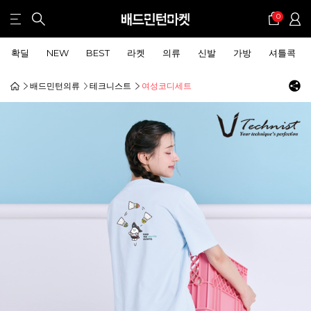
0
확딜
NEW
BEST
라켓
의류
신발
가방
셔틀콕
배드민턴의류
테크니스트
여성코디세트