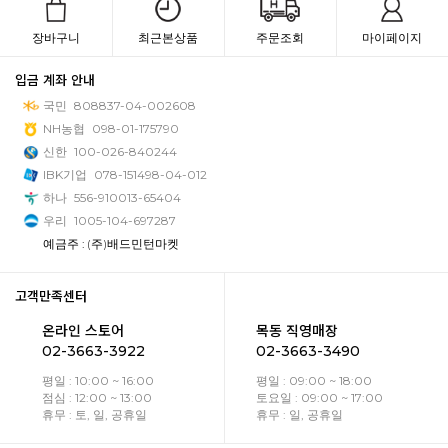
장바구니
최근본상품
주문조회
마이페이지
입금 계좌 안내
국민
808837-04-002608
NH농협
098-01-175790
신한
100-026-840244
IBK기업
078-151498-04-012
하나
556-910013-65404
우리
1005-104-697287
예금주 : (주)배드민턴마켓
고객만족센터
온라인 스토어
목동 직영매장
02-3663-3922
02-3663-3490
평일 : 10:00 ~ 16:00
평일 : 09:00 ~ 18:00
점심 : 12:00 ~ 13:00
토요일 : 09:00 ~ 17:00
휴무 : 토, 일, 공휴일
휴무 : 일, 공휴일