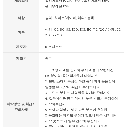
제품소재
폴리에스터 100% / 하의 : 폴리에스터 88%,
폴리우레탄 12%
색상
상의 : 화이트/네이비, 하의 : 블랙
상의 : 85, 90, 95, 100, 105, 110, 115, 120 / 하의 : 75,
치수
80, 85, 90
제조자
테크니스트
제조국
중국
1. 표백성 세제를 삼가해 주시고 물에 오랜시간
(30분이상)동안 담가두지 마십시오.
2. 원단 소재의 특성상 마찰 등에 의해 올뜯김이
발생할 수 있으니 취급시 주의하세요.
3. 프린트 부위는 다림질을 삼가해 주십시오.
4. 짙은색상과 연한 색상의 옷은 반드시 분리하여
세탁방법 및 취급시
세탁해주십시오.
주의사항
5. 소재나 색상이 서로 다른 부분이 혼합된
제품일때는 이염될 우려가 있으니 빠른 시간내에
세탁 및 약하게 탈수 건조해 주십시오.
6. 물이나 땀이 밴 경우에는 신속히 세탁을