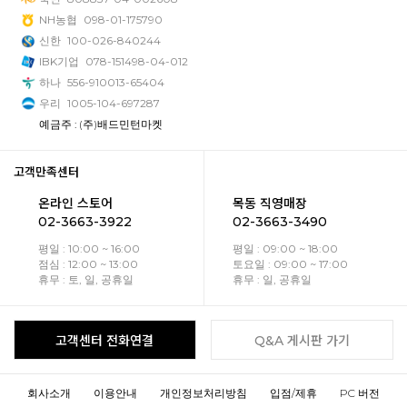
NH농협
098-01-175790
신한
100-026-840244
IBK기업
078-151498-04-012
하나
556-910013-65404
우리
1005-104-697287
예금주 : (주)배드민턴마켓
고객만족센터
온라인 스토어
목동 직영매장
02-3663-3922
02-3663-3490
평일 : 10:00 ~ 16:00
평일 : 09:00 ~ 18:00
점심 : 12:00 ~ 13:00
토요일 : 09:00 ~ 17:00
휴무 : 토, 일, 공휴일
휴무 : 일, 공휴일
고객센터 전화연결
Q&A 게시판 가기
회사소개
이용안내
개인정보처리방침
입점/제휴
PC 버전