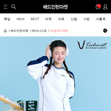
0
확딜
NEW
BEST
라켓
의류
신발
가방
셔틀콕
배드민턴의류
테크니스트
여성코디세트