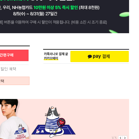
혜택
1/3