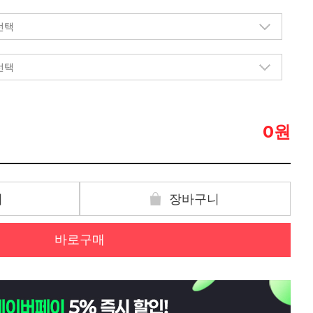
원
0
기
장바구니
바로구매