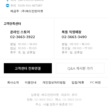
우리
1005-104-697287
예금주 : (주)배드민턴마켓
고객만족센터
온라인 스토어
목동 직영매장
02-3663-3922
02-3663-3490
평일 : 10:00 ~ 16:00
평일 : 09:00 ~ 18:00
점심 : 12:00 ~ 13:00
토요일 : 09:00 ~ 17:00
휴무 : 토, 일, 공휴일
휴무 : 일, 공휴일
고객센터 전화연결
Q&A 게시판 가기
회사소개
이용안내
개인정보처리방침
입점/제휴
PC 버전
상호명 : 배드민턴마켓 대표자 : 유미
전화 : 02-3663-3922 팩스 : 02-3663-3245
주소 : 서울 양천구 등촌로 192