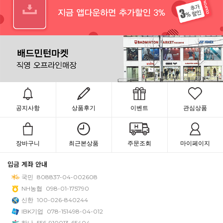
공지사항
상품후기
이벤트
관심상품
장바구니
최근본상품
주문조회
마이페이지
입금 계좌 안내
국민
808837-04-002608
NH농협
098-01-175790
신한
100-026-840244
IBK기업
078-151498-04-012
하나
556-910013-65404