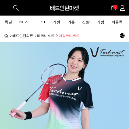
0
확딜
NEW
BEST
라켓
의류
신발
가방
셔틀콕
배드민턴의류
테크니스트
여성코디세트