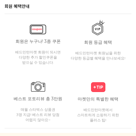
회원 혜택안내
회원은 누구나! 3종 쿠폰
회원 등급 혜택
배드민턴마켓 회원이 되시면
배드민턴마켓 회원님을 위한
다양한 추가 할인쿠폰을
다양한 등급별 혜택을 만나보세요!
받으실 수 있습니다.
베스트 포토리뷰 총 3만원
마켓만의 특별한 혜택
매월 스타벅스 상품권
배드민턴마켓에서
3명 지급! 베스트 리뷰 당첨
스마트하게 쇼핑하기 위한
어렵지 않아요~
플러스 팁!