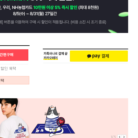
혜택
1/3