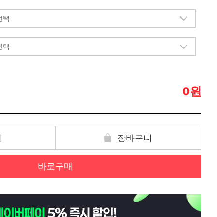
원
0
기
장바구니
바로구매