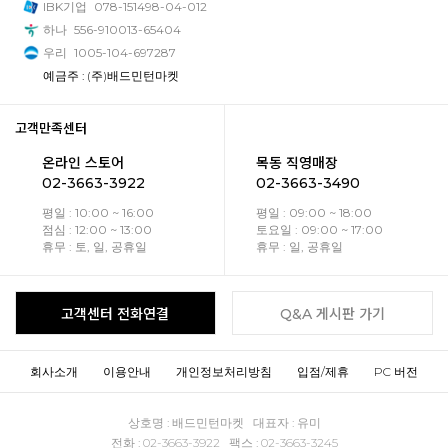
IBK기업
078-151498-04-012
하나
556-910013-65404
우리
1005-104-697287
예금주 : (주)배드민턴마켓
고객만족센터
온라인 스토어
목동 직영매장
02-3663-3922
02-3663-3490
평일 : 10:00 ~ 16:00
평일 : 09:00 ~ 18:00
점심 : 12:00 ~ 13:00
토요일 : 09:00 ~ 17:00
휴무 : 토, 일, 공휴일
휴무 : 일, 공휴일
고객센터 전화연결
Q&A 게시판 가기
회사소개
이용안내
개인정보처리방침
입점/제휴
PC 버전
상호명 : 배드민턴마켓 대표자 : 유미
전화 : 02-3663-3922 팩스 : 02-3663-3245