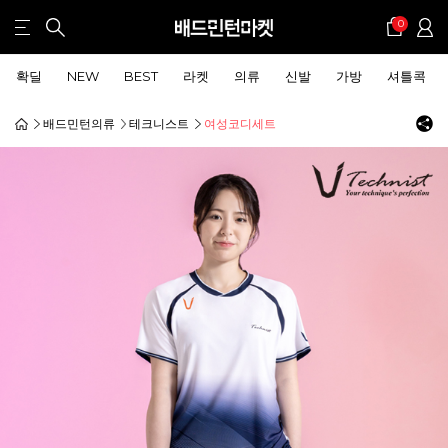
0
확딜
NEW
BEST
라켓
의류
신발
가방
셔틀콕
배드민턴의류
테크니스트
여성코디세트