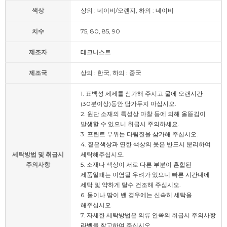
색상
상의 : 네이비/오렌지, 하의 : 네이비
치수
75, 80, 85, 90
제조자
테크니스트
제조국
상의 : 한국, 하의 : 중국
1. 표백성 세제를 삼가해 주시고 물에 오랜시간
(30분이상)동안 담가두지 마십시오.
2. 원단 소재의 특성상 마찰 등에 의해 올뜯김이
발생할 수 있으니 취급시 주의하세요.
3. 프린트 부위는 다림질을 삼가해 주십시오.
4. 짙은색상과 연한 색상의 옷은 반드시 분리하여
세탁방법 및 취급시
세탁해주십시오.
주의사항
5. 소재나 색상이 서로 다른 부분이 혼합된
제품일때는 이염될 우려가 있으니 빠른 시간내에
세탁 및 약하게 탈수 건조해 주십시오.
6. 물이나 땀이 밴 경우에는 신속히 세탁을
해주십시오.
7. 자세한 세탁방법은 의류 안쪽의 취급시 주의사항
라벨을 참고하여 주십시오.