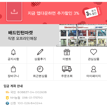
공지사항
상품후기
이벤트
관심상품
장바구니
최근본상품
주문조회
마이페이지
입금 계좌 안내
국민
808837-04-002608
NH농협
098-01-175790
신한
100-026-840244