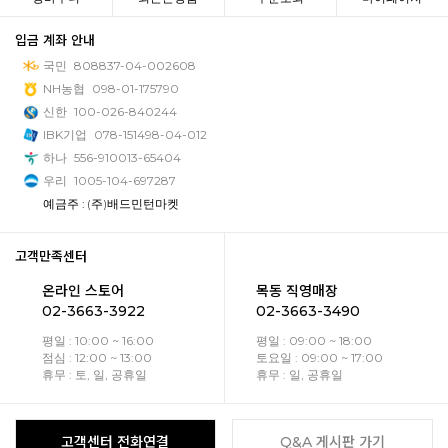
입금 계좌 안내
국민
808837-04-002608
NH농협
098-01-175790
신한
100-026-840244
IBK기업
078-151498-04-012
하나
556-910013-65404
우리
1005-104-697287
예금주 : (주)배드민턴마켓
고객만족센터
온라인 스토어
목동 직영매장
02-3663-3922
02-3663-3490
평일 : 10:00 ~ 16:00
평일 : 09:00 ~ 18:00
점심 : 12:00 ~ 13:00
토요일 : 09:00 ~ 17:00
휴무 : 토, 일, 공휴일
휴무 : 일, 공휴일
고객센터 전화연결
Q&A 게시판 가기