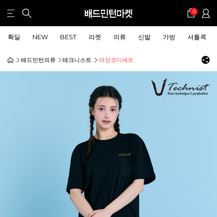
0
확딜
NEW
BEST
라켓
의류
신발
가방
셔틀콕
배드민턴의류
테크니스트
여성코디세트