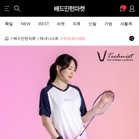
0
확딜
NEW
BEST
라켓
의류
신발
가방
셔틀콕
배드민턴의류
테크니스트
여성코디세트