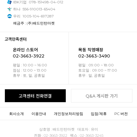
IBK기업
078-151498-04-012
하나
556-910013-65404
우리
1005-104-697287
예금주 : (주)배드민턴마켓
고객만족센터
온라인 스토어
목동 직영매장
02-3663-3922
02-3663-3490
평일 : 10:00 ~ 16:00
평일 : 09:00 ~ 18:00
점심 : 12:00 ~ 13:00
토요일 : 09:00 ~ 17:00
휴무 : 토, 일, 공휴일
휴무 : 일, 공휴일
고객센터 전화연결
Q&A 게시판 가기
회사소개
이용안내
개인정보처리방침
입점/제휴
PC 버전
상호명 : 배드민턴마켓 대표자 : 유미
전화 : 02-3663-3922 팩스 : 02-3663-3245