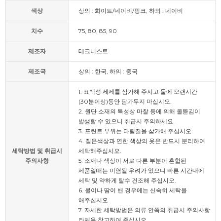
색상
상의 : 화이트/네이비/핑크, 하의 : 네이비
치수
75, 80, 85, 90
제조자
테크니스트
제조국
상의 : 한국, 하의 : 중국
1. 표백성 세제를 삼가해 주시고 물에 오랜시간
(30분이상)동안 담가두지 마십시오.
2. 원단 소재의 특성상 마찰 등에 의해 올뜯김이
발생할 수 있으니 취급시 주의하세요.
3. 프린트 부위는 다림질을 삼가해 주십시오.
4. 짙은색상과 연한 색상의 옷은 반드시 분리하여
세탁방법 및 취급시
세탁해주십시오.
주의사항
5. 소재나 색상이 서로 다른 부분이 혼합된
제품일때는 이염될 우려가 있으니 빠른 시간내에
세탁 및 약하게 탈수 건조해 주십시오.
6. 물이나 땀이 밴 경우에는 신속히 세탁을
해주십시오.
7. 자세한 세탁방법은 의류 안쪽의 취급시 주의사항
라벨을 참고하여 주십시오.