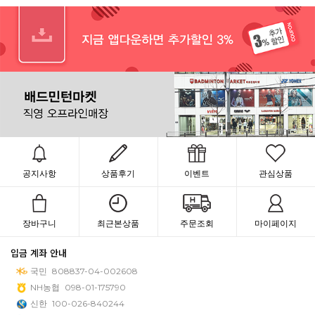
공지사항
상품후기
이벤트
관심상품
장바구니
최근본상품
주문조회
마이페이지
입금 계좌 안내
국민
808837-04-002608
NH농협
098-01-175790
신한
100-026-840244