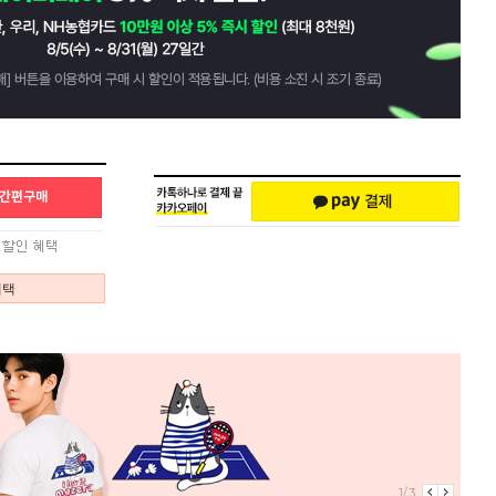
혜택
1/3