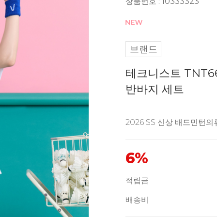
상품번호 : 10333323
브랜드
테크니스트 TNT66
반바지 세트
2026 SS 신상 배드민턴의
6%
적립금
배송비