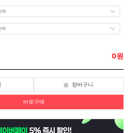
원
0
기
장바구니
바로구매