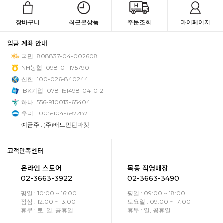
장바구니
최근본상품
주문조회
마이페이지
입금 계좌 안내
국민
808837-04-002608
NH농협
098-01-175790
신한
100-026-840244
IBK기업
078-151498-04-012
하나
556-910013-65404
우리
1005-104-697287
예금주 : (주)배드민턴마켓
고객만족센터
온라인 스토어
목동 직영매장
02-3663-3922
02-3663-3490
평일 : 10:00 ~ 16:00
평일 : 09:00 ~ 18:00
점심 : 12:00 ~ 13:00
토요일 : 09:00 ~ 17:00
휴무 : 토, 일, 공휴일
휴무 : 일, 공휴일