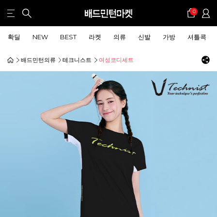
0
확딜
NEW
BEST
라켓
의류
신발
가방
셔틀콕
배드민턴의류
테크니스트
여성코디세트