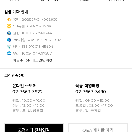
입금 계좌 안내
국민
808837-04-002608
NH농협
098-01-175790
신한
100-026-840244
IBK기업
078-151498-04-012
하나
556-910013-65404
우리
1005-104-697287
예금주 : (주)배드민턴마켓
고객만족센터
온라인 스토어
목동 직영매장
02-3663-3922
02-3663-3490
평일 : 10:00 ~ 16:00
평일 : 09:00 ~ 18:00
점심 : 12:00 ~ 13:00
토요일 : 09:00 ~ 17:00
휴무 : 토, 일, 공휴일
휴무 : 일, 공휴일
고객센터 전화연결
Q&A 게시판 가기