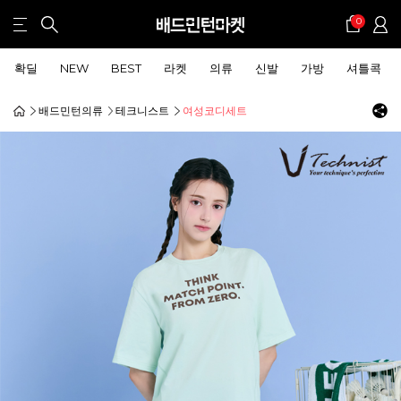
0
확딜
NEW
BEST
라켓
의류
신발
가방
셔틀콕
배드민턴의류
테크니스트
여성코디세트