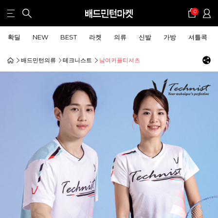
0
확딜
NEW
BEST
라켓
의류
신발
가방
셔틀콕
배드민턴의류
테크니스트
남여커플티셔츠