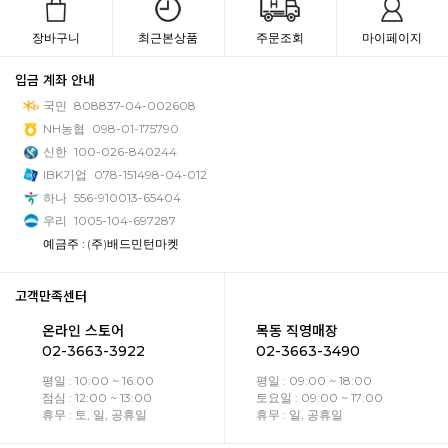
장바구니
최근본상품
주문조회
마이페이지
입금 계좌 안내
국민
808837-04-002608
NH농협
098-01-175790
신한
100-026-840244
IBK기업
078-151498-04-012
하나
556-910013-65404
우리
1005-104-697287
예금주 : (주)배드민턴마켓
고객만족센터
온라인 스토어
목동 직영매장
02-3663-3922
02-3663-3490
평일 : 10:00 ~ 16:00
평일 : 09:00 ~ 18:00
점심 : 12:00 ~ 13:00
토요일 : 09:00 ~ 17:00
휴무 : 토, 일, 공휴일
휴무 : 일, 공휴일