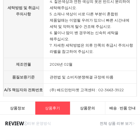
4. 짙은색상과 연한 색상의 옷은 반드시 분리하여
세탁방법 및 취급시
세탁해주십시오.
주의사항
5. 소재나 색상이 서로 다른 부분이 혼합된
제품일때는 이염될 우려가 있으니 빠른 시간내에
세탁 및 약하게 탈수 건조해 주십시오.
6. 물이나 땀이 밴 경우에는 신속히 세탁을
해주십시오.
7. 자세한 세탁방법은 의류 안쪽의 취급시 주의사항
라벨을 참고하여 주십시오.
제조연월
2026년 02월
품질보증기준
관련법 및 소비자분쟁해결 규정에 따름
A/S 책임자와 전화번호
(주) 배드민턴마켓 고객센터 : 02-3663-3922
상품정보
상품후기
상품문의
배송 · 반품 안내