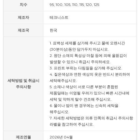
치수
95, 100, 105, 110, 115, 120, 125
제조자
테크니스트
제조국
한국
1. 표백성 세제를 삼가해 주시고 물에 오랜시간
(30분이상)동안 담가두지 마십시오.
2. 원단 소재의 특성상 마찰 등에 의해 올뜯김이
발생할 수 있으니 취급시 주의하세요.
3. 프린트 부위는 다림질을 삼가해 주십시오.
4. 짙은색상과 연한 색상의 옷은 반드시 분리하여
세탁방법 및 취급시
세탁해주십시오.
주의사항
5. 소재나 색상이 서로 다른 부분이 혼합된
제품일때는 이염될 우려가 있으니 빠른 시간내에
세탁 및 약하게 탈수 건조해 주십시오.
6. 물이나 땀이 밴 경우에는 신속히 세탁을
해주십시오.
7. 자세한 세탁방법은 의류 안쪽의 취급시 주의사항
라벨을 참고하여 주십시오.
제조연월
2026년 04월