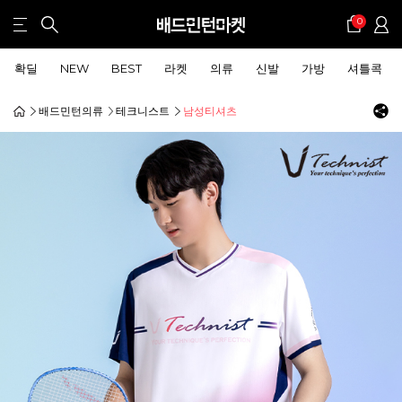
0
확딜
NEW
BEST
라켓
의류
신발
가방
셔틀콕
배드민턴의류
테크니스트
남성티셔츠