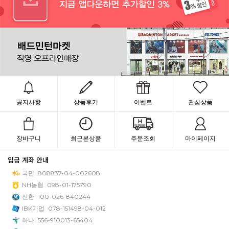
공지사항
상품후기
이벤트
관심상품
장바구니
최근본상품
주문조회
마이페이지
입금 계좌 안내
국민
808837-04-002608
NH농협
098-01-175790
신한
100-026-840244
IBK기업
078-151498-04-012
하나
556-910013-65404