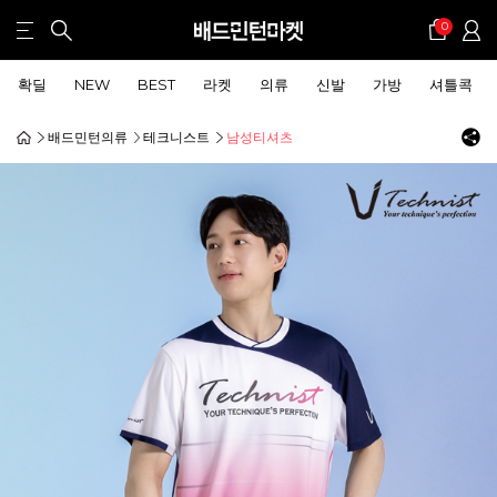
0
확딜
NEW
BEST
라켓
의류
신발
가방
셔틀콕
배드민턴의류
테크니스트
남성티셔츠