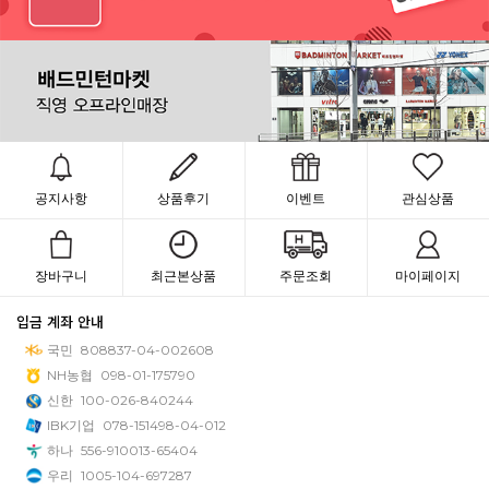
공지사항
상품후기
이벤트
관심상품
장바구니
최근본상품
주문조회
마이페이지
입금 계좌 안내
국민
808837-04-002608
NH농협
098-01-175790
신한
100-026-840244
IBK기업
078-151498-04-012
하나
556-910013-65404
우리
1005-104-697287