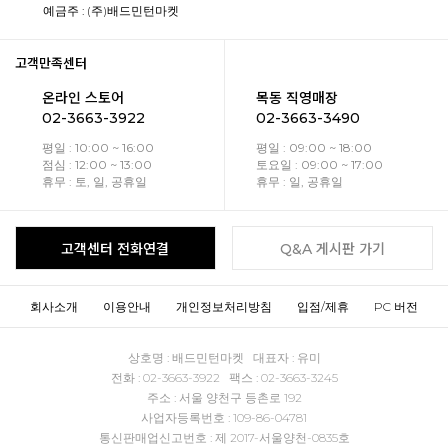
예금주 : (주)배드민턴마켓
고객만족센터
온라인 스토어
목동 직영매장
02-3663-3922
02-3663-3490
평일 : 10:00 ~ 16:00
평일 : 09:00 ~ 18:00
점심 : 12:00 ~ 13:00
토요일 : 09:00 ~ 17:00
휴무 : 토, 일, 공휴일
휴무 : 일, 공휴일
고객센터 전화연결
Q&A 게시판 가기
회사소개
이용안내
개인정보처리방침
입점/제휴
PC 버전
상호명 : 배드민턴마켓 대표자 : 유미
전화 : 02-3663-3922 팩스 : 02-3663-3245
주소 : 서울 양천구 등촌로 192
사업자등록번호 : 109-86-04781
통신판매업신고번호 : 제 2017-서울양천-0835호