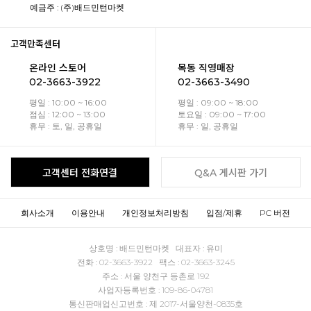
예금주 : (주)배드민턴마켓
고객만족센터
온라인 스토어
목동 직영매장
02-3663-3922
02-3663-3490
평일 : 10:00 ~ 16:00
평일 : 09:00 ~ 18:00
점심 : 12:00 ~ 13:00
토요일 : 09:00 ~ 17:00
휴무 : 토, 일, 공휴일
휴무 : 일, 공휴일
고객센터 전화연결
Q&A 게시판 가기
회사소개
이용안내
개인정보처리방침
입점/제휴
PC 버전
상호명 : 배드민턴마켓 대표자 : 유미
전화 : 02-3663-3922 팩스 : 02-3663-3245
주소 : 서울 양천구 등촌로 192
사업자등록번호 : 109-86-04781
통신판매업신고번호 : 제 2017-서울양천-0835호