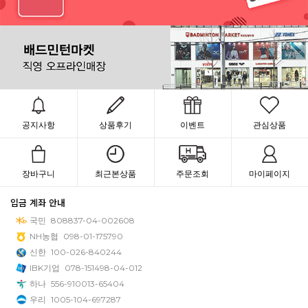
공지사항
상품후기
이벤트
관심상품
장바구니
최근본상품
주문조회
마이페이지
입금 계좌 안내
국민
808837-04-002608
NH농협
098-01-175790
신한
100-026-840244
IBK기업
078-151498-04-012
하나
556-910013-65404
우리
1005-104-697287