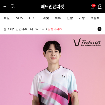
0
확딜
NEW
BEST
라켓
의류
신발
가방
셔틀콕
배드민턴의류
테크니스트
남성티셔츠