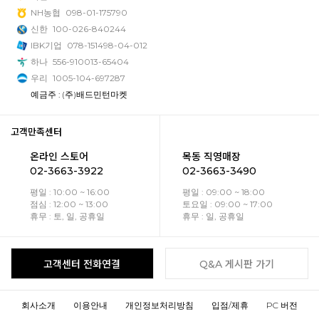
NH농협
098-01-175790
신한
100-026-840244
IBK기업
078-151498-04-012
하나
556-910013-65404
우리
1005-104-697287
예금주 : (주)배드민턴마켓
고객만족센터
온라인 스토어
목동 직영매장
02-3663-3922
02-3663-3490
평일 : 10:00 ~ 16:00
평일 : 09:00 ~ 18:00
점심 : 12:00 ~ 13:00
토요일 : 09:00 ~ 17:00
휴무 : 토, 일, 공휴일
휴무 : 일, 공휴일
고객센터 전화연결
Q&A 게시판 가기
회사소개
이용안내
개인정보처리방침
입점/제휴
PC 버전