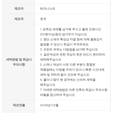
제조자
테크니스트
제조국
한국
1. 표백성 세제를 삼가해 주시고 물에 오랜시간
(30분이상)동안 담가두지 마십시오.
2. 원단 소재의 특성상 마찰 등에 의해 올뜯김이
발생할 수 있으니 취급시 주의하세요.
3. 프린트 부위는 다림질을 삼가해 주십시오.
4. 짙은색상과 연한 색상의 옷은 반드시 분리하여
세탁방법 및 취급시
세탁해주십시오.
주의사항
5. 소재나 색상이 서로 다른 부분이 혼합된
제품일때는 이염될 우려가 있으니 빠른 시간내에
세탁 및 약하게 탈수 건조해 주십시오.
6. 물이나 땀이 밴 경우에는 신속히 세탁을
해주십시오.
7. 자세한 세탁방법은 의류 안쪽의 취급시 주의사항
라벨을 참고하여 주십시오.
제조연월
2026년 02월