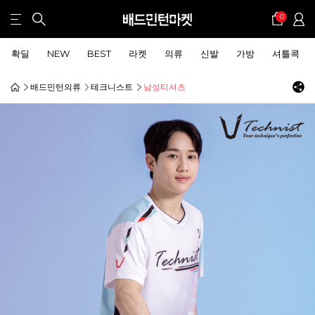
0
확딜
NEW
BEST
라켓
의류
신발
가방
셔틀콕
배드민턴의류
테크니스트
남성티셔츠