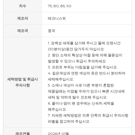
치수
75, 80, 85, 90
제조자
테크니스트
제조국
중국
1. 표백성 세제를 삼가해 주시고 물에 오랜시간
(30분이상)동안 담가두지 마십시오.
2. 원단 소재의 특성상 마찰 등에 의해 올뜯김이
발생할 수 있으니 취급시 주의하세요.
3. 프린트 부위는 다림질을 삼가해 주십시오.
4. 짙은색상과 연한 색상의 옷은 반드시 분리하여
세탁방법 및 취급시
세탁해주십시오.
주의사항
5. 소재나 색상이 서로 다른 부분이 혼합된
제품일때는 이염될 우려가 있으니 빠른 시간내에
세탁 및 약하게 탈수 건조해 주십시오.
6. 물이나 땀이 밴 경우에는 신속히 세탁을
해주십시오.
7. 자세한 세탁방법은 의류 안쪽의 취급시 주의사항
라벨을 참고하여 주십시오.
제조연월
2026년 01월