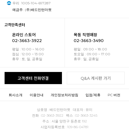
우리
1005-104-697287
예금주 : (주)배드민턴마켓
고객만족센터
온라인 스토어
목동 직영매장
02-3663-3922
02-3663-3490
평일 : 10:00 ~ 16:00
평일 : 09:00 ~ 18:00
점심 : 12:00 ~ 13:00
토요일 : 09:00 ~ 17:00
휴무 : 토, 일, 공휴일
휴무 : 일, 공휴일
고객센터 전화연결
Q&A 게시판 가기
회사소개
이용안내
개인정보처리방침
입점/제휴
PC 버전
상호명 : 배드민턴마켓 대표자 : 유미
전화 : 02-3663-3922 팩스 : 02-3663-3245
주소 : 서울 양천구 등촌로 192
사업자등록번호 : 109-86-04781