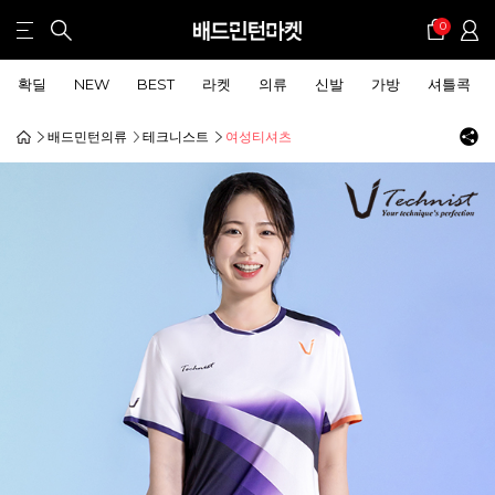
0
확딜
NEW
BEST
라켓
의류
신발
가방
셔틀콕
배드민턴의류
테크니스트
여성티셔츠