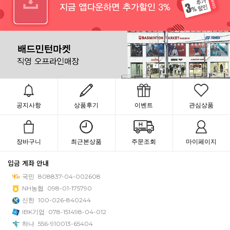
공지사항
상품후기
이벤트
관심상품
장바구니
최근본상품
주문조회
마이페이지
입금 계좌 안내
국민
808837-04-002608
NH농협
098-01-175790
신한
100-026-840244
IBK기업
078-151498-04-012
하나
556-910013-65404