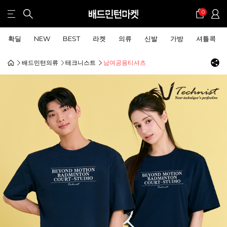
0
확딜
NEW
BEST
라켓
의류
신발
가방
셔틀콕
배드민턴의류
테크니스트
남여공용티셔츠