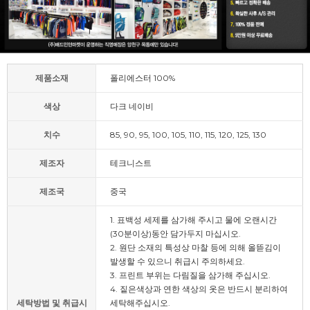
제품소재
폴리에스터 100%
색상
다크 네이비
치수
85, 90, 95, 100, 105, 110, 115, 120, 125, 130
제조자
테크니스트
제조국
중국
1. 표백성 세제를 삼가해 주시고 물에 오랜시간
(30분이상)동안 담가두지 마십시오.
2. 원단 소재의 특성상 마찰 등에 의해 올뜯김이
발생할 수 있으니 취급시 주의하세요.
3. 프린트 부위는 다림질을 삼가해 주십시오.
4. 짙은색상과 연한 색상의 옷은 반드시 분리하여
세탁방법 및 취급시
세탁해주십시오.