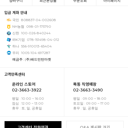
장바구니
최근본상품
주문조회
마이페이지
입금 계좌 안내
국민
808837-04-002608
NH농협
098-01-175790
신한
100-026-840244
IBK기업
078-151498-04-012
하나
556-910013-65404
우리
1005-104-697287
예금주 : (주)배드민턴마켓
고객만족센터
온라인 스토어
목동 직영매장
02-3663-3922
02-3663-3490
평일 : 10:00 ~ 16:00
평일 : 09:00 ~ 18:00
점심 : 12:00 ~ 13:00
토요일 : 09:00 ~ 17:00
휴무 : 토, 일, 공휴일
휴무 : 일, 공휴일
고객센터 전화연결
Q&A 게시판 가기