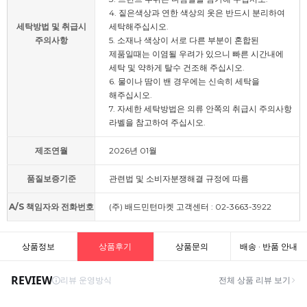
4. 짙은색상과 연한 색상의 옷은 반드시 분리하여
세탁방법 및 취급시
세탁해주십시오.
주의사항
5. 소재나 색상이 서로 다른 부분이 혼합된
제품일때는 이염될 우려가 있으니 빠른 시간내에
세탁 및 약하게 탈수 건조해 주십시오.
6. 물이나 땀이 밴 경우에는 신속히 세탁을
해주십시오.
7. 자세한 세탁방법은 의류 안쪽의 취급시 주의사항
라벨을 참고하여 주십시오.
제조연월
2026년 01월
품질보증기준
관련법 및 소비자분쟁해결 규정에 따름
A/S 책임자와 전화번호
(주) 배드민턴마켓 고객센터 : 02-3663-3922
상품정보
상품후기
상품문의
배송 · 반품 안내