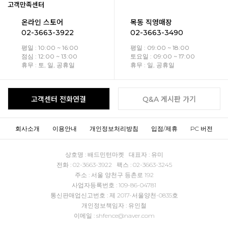
고객만족센터
온라인 스토어
목동 직영매장
02-3663-3922
02-3663-3490
평일 : 10:00 ~ 16:00
평일 : 09:00 ~ 18:00
점심 : 12:00 ~ 13:00
토요일 : 09:00 ~ 17:00
휴무 : 토, 일, 공휴일
휴무 : 일, 공휴일
고객센터 전화연결
Q&A 게시판 가기
회사소개
이용안내
개인정보처리방침
입점/제휴
PC 버전
상호명 : 배드민턴마켓 대표자 : 유미
전화 : 02-3663-3922 팩스 : 02-3663-3245
주소 : 서울 양천구 등촌로 192
사업자등록번호 : 109-86-04781
통신판매업신고번호 : 제 2017-서울양천-0835호
개인정보책임자 : 유인철
이메일 : shfence@naver.com