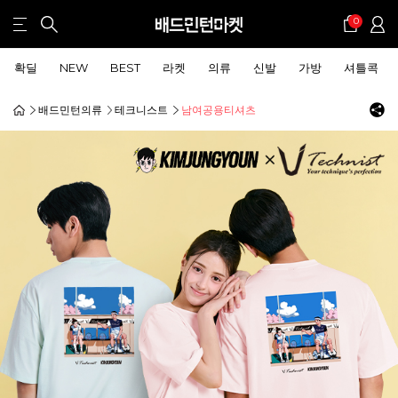
0
확딜
NEW
BEST
라켓
의류
신발
가방
셔틀콕
배드민턴의류
테크니스트
남여공용티셔츠