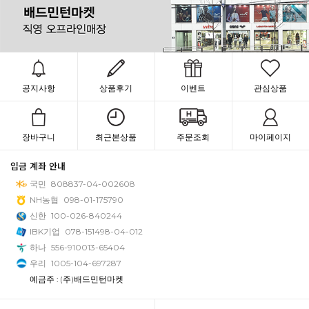
공지사항
상품후기
이벤트
관심상품
장바구니
최근본상품
주문조회
마이페이지
입금 계좌 안내
국민
808837-04-002608
NH농협
098-01-175790
신한
100-026-840244
IBK기업
078-151498-04-012
하나
556-910013-65404
우리
1005-104-697287
예금주 : (주)배드민턴마켓