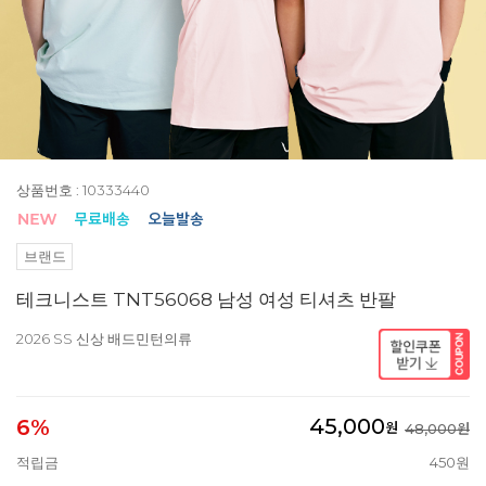
상품번호 : 10333440
브랜드
테크니스트 TNT56068 남성 여성 티셔츠 반팔
2026 SS 신상 배드민턴의류
45,000
6%
원
48,000원
적립금
450원