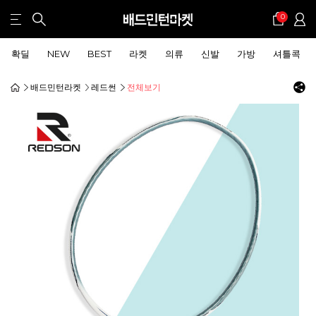
0
확딜
NEW
BEST
라켓
의류
신발
가방
셔틀콕
배드민턴라켓
레드썬
전체보기