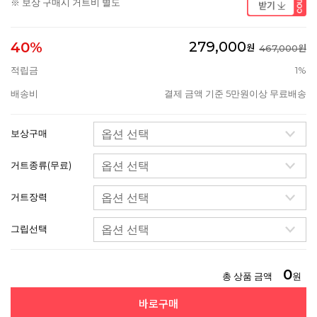
※ 보상 구매시 거트비 별도
279,000
40%
원
467,000원
적립금
1%
배송비
결제 금액 기준 5만원이상 무료배송
보상구매
거트종류(무료)
거트장력
그립선택
0
총 상품 금액
원
바로구매