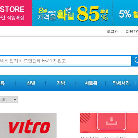
로그인
회원가