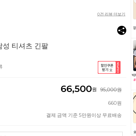
0
건 리뷰 더보기
1 남성 티셔츠 긴팔
류
66,500
원
95,000원
660원
결제 금액 기준 5만원이상 무료배송