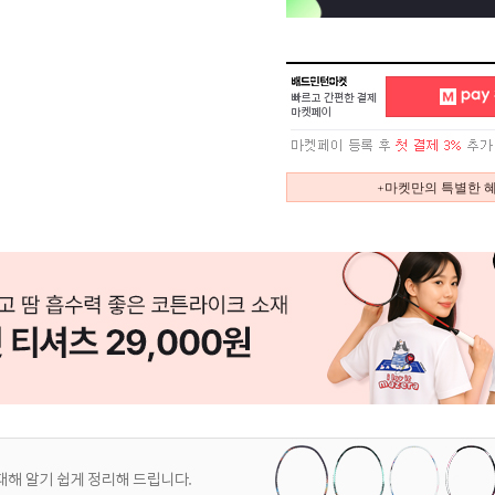
+마켓만의 특별한 