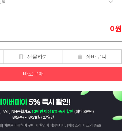
원
0
선물하기
장바구니
바로구매