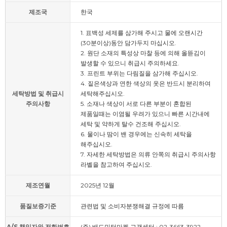
제조국
한국
1. 표백성 세제를 삼가해 주시고 물에 오랜시간
(30분이상)동안 담가두지 마십시오.
2. 원단 소재의 특성상 마찰 등에 의해 올뜯김이
발생할 수 있으니 취급시 주의하세요.
3. 프린트 부위는 다림질을 삼가해 주십시오.
4. 짙은색상과 연한 색상의 옷은 반드시 분리하여
세탁방법 및 취급시
세탁해주십시오.
주의사항
5. 소재나 색상이 서로 다른 부분이 혼합된
제품일때는 이염될 우려가 있으니 빠른 시간내에
세탁 및 약하게 탈수 건조해 주십시오.
6. 물이나 땀이 밴 경우에는 신속히 세탁을
해주십시오.
7. 자세한 세탁방법은 의류 안쪽의 취급시 주의사항
라벨을 참고하여 주십시오.
제조연월
2025년 12월
품질보증기준
관련법 및 소비자분쟁해결 규정에 따름
A/S 책임자와 전화번호
(주) 배드민턴마켓 고객센터 : 02-3663-3922