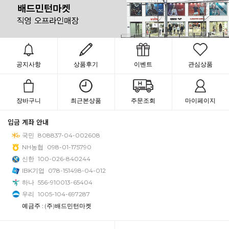
공지사항
상품후기
이벤트
관심상품
장바구니
최근본상품
주문조회
마이페이지
입금 계좌 안내
국민
808837-04-002608
NH농협
098-01-175790
신한
100-026-840244
IBK기업
078-151498-04-012
하나
556-910013-65404
우리
1005-104-697287
예금주 : (주)배드민턴마켓