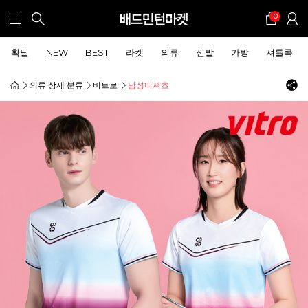
0
확딜
NEW
BEST
라켓
의류
신발
가방
셔틀콕
의류 상세 분류
비트로
남성티셔츠