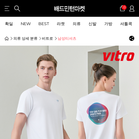
0
확딜
NEW
BEST
라켓
의류
신발
가방
셔틀콕
의류 상세 분류
비트로
남성티셔츠