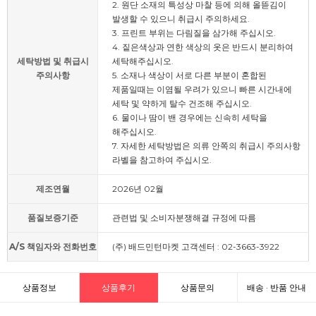
2. 원단 소재의 특성상 마찰 등에 의해 올뜯김이
발생할 수 있으니 취급시 주의하세요.
3. 프린트 부위는 다림질을 삼가해 주십시오.
4. 짙은색상과 연한 색상의 옷은 반드시 분리하여
세탁방법 및 취급시
세탁해주십시오.
주의사항
5. 소재나 색상이 서로 다른 부분이 혼합된
제품일때는 이염될 우려가 있으니 빠른 시간내에
세탁 및 약하게 탈수 건조해 주십시오.
6. 물이나 땀이 밴 경우에는 신속히 세탁을
해주십시오.
7. 자세한 세탁방법은 의류 안쪽의 취급시 주의사항
라벨을 참고하여 주십시오.
제조연월
2026년 02월
품질보증기준
관련법 및 소비자분쟁해결 규정에 따름
A/S 책임자와 전화번호
(주) 배드민턴마켓 고객센터 : 02-3663-3922
상품정보
상품후기
상품문의
배송 · 반품 안내