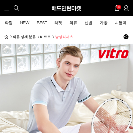
0
확딜
NEW
BEST
라켓
의류
신발
가방
셔틀콕
의류 상세 분류
비트로
남성티셔츠