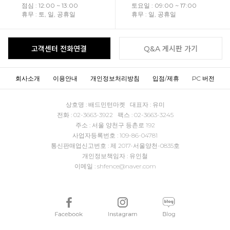
점심 : 12:00 ~ 13:00
토요일 : 09:00 ~ 17:00
휴무 : 토, 일, 공휴일
휴무 : 일, 공휴일
고객센터 전화연결
Q&A 게시판 가기
회사소개
이용안내
개인정보처리방침
입점/제휴
PC 버전
상호명 : 배드민턴마켓 대표자 : 유미
전화 : 02-3663-3922 팩스 : 02-3663-3245
주소 : 서울 양천구 등촌로 192
사업자등록번호 : 109-86-04781
통신판매업신고번호 : 제 2017-서울양천-0835호
개인정보책임자 : 유인철
이메일 : shfence@naver.com