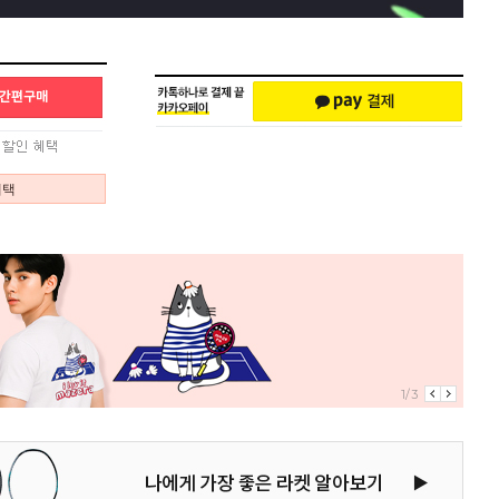
혜택
1/3