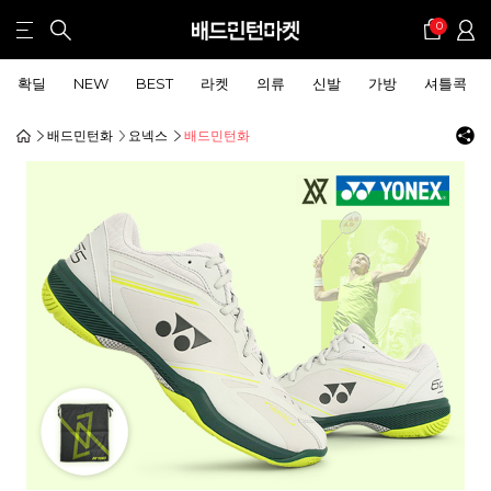
0
확딜
NEW
BEST
라켓
의류
신발
가방
셔틀콕
배드민턴화
요넥스
배드민턴화