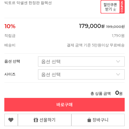
빅토르 악셀센 한정판 컬렉션
179,000
10%
원
199,000원
적립금
1,790원
배송비
결제 금액 기준 5만원이상 무료배송
옵션 선택
사이즈
0
총 상품 금액
원
바로구매
선물하기
장바구니