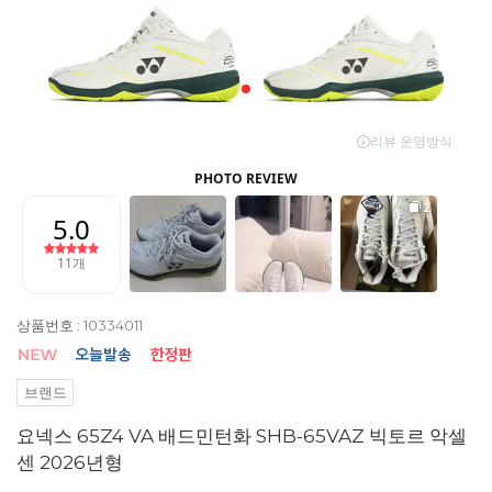
상품번호 : 10334011
브랜드
요넥스 65Z4 VA 배드민턴화 SHB-65VAZ 빅토르 악셀
센 2026년형