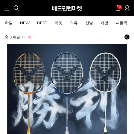
0
확딜
NEW
BEST
라켓
의류
신발
가방
셔틀콕
확딜
라켓