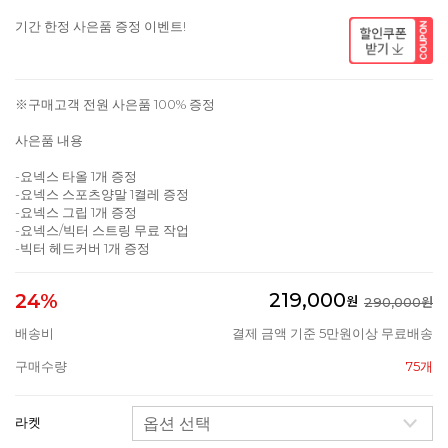
기간 한정 사은품 증정 이벤트!
※구매고객 전원 사은품 100% 증정
사은품 내용
-요넥스 타올 1개 증정
-요넥스 스포츠양말 1켤레 증정
-요넥스 그립 1개 증정
-요넥스/빅터 스트링 무료 작업
-빅터 헤드커버 1개 증정
219,000
24%
원
290,000원
배송비
결제 금액 기준 5만원이상 무료배송
구매수량
75개
라켓