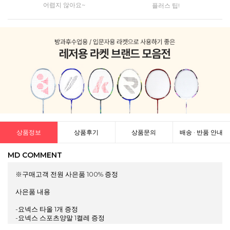
어렵지 않아요~
플러스 팁!
상품정보
상품후기
상품문의
배송 · 반품 안내
MD COMMENT
※구매고객 전원 사은품 100% 증정
사은품 내용
-요넥스 타올 1개 증정
-요넥스 스포츠양말 1켤레 증정
-요넥스 그립 1개 증정