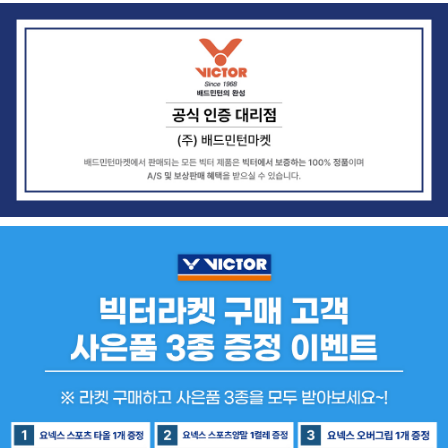
-요넥스/빅터 스트링 무료 작업
-빅터 헤드커버 1개 증정